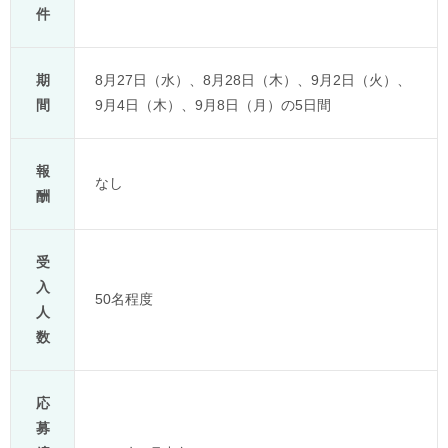
件
期
8月27日（水）、8月28日（木）、9月2日（火）、
間
9月4日（木）、9月8日（月）の5日間
報
なし
酬
受
入
50名程度
人
数
応
募