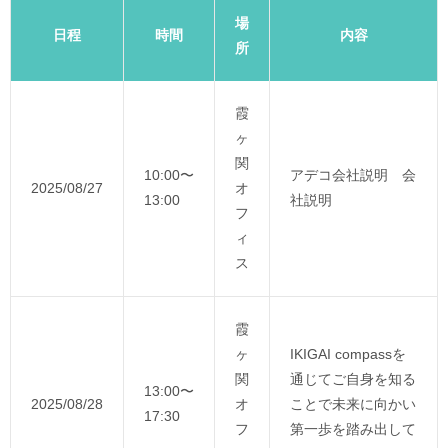
場
日程
時間
内容
所
霞
ヶ
関
10:00〜
アデコ会社説明 会
2025/08/27
オ
13:00
社説明
フ
ィ
ス
霞
ヶ
IKIGAI compassを
関
通じてご自身を知る
13:00〜
2025/08/28
オ
ことで未来に向かい
17:30
フ
第一歩を踏み出して