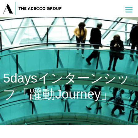
5daysインターンシッ
プ「躍動Journey」