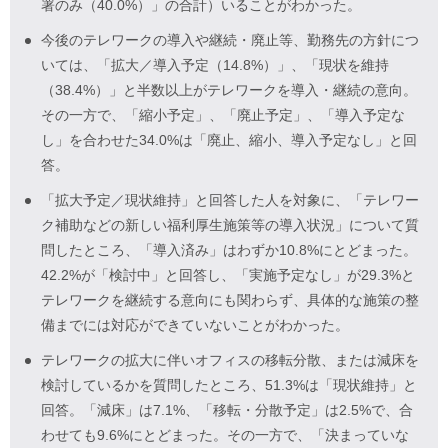
署のみ（40.0%）」の合計）いることがわかった。
今後のテレワークの導入や継続・廃止等、勤務先の方針につ
いては、「拡大／導入予定（14.8%）」、「現状を維持
（38.4%）」と半数以上がテレワークを導入・継続の意向。
その一方で、「縮小予定」、「廃止予定」、「導入予定な
し」を合わせた34.0%は「廃止、縮小、導入予定なし」と回
答。
「拡大予定／現状維持」と回答した人を対象に、「テレワー
ク補助などの新しい福利厚生施策等の導入状況」について質
問したところ、「導入済み」はわずか10.8%にとどまった。
42.2%が「検討中」と回答し、「実施予定なし」が29.3%と
テレワークを継続する意向にも関わらず、具体的な施策の整
備までには対応ができていないことがわかった。
テレワークの拡大に伴いオフィスの移転分散、または減床を
検討しているかを質問したところ、51.3%は「現状維持」と
回答。「減床」は7.1%、「移転・分散予定」は2.5%で、合
わせても9.6%にとどまった。その一方で、「決まっていな