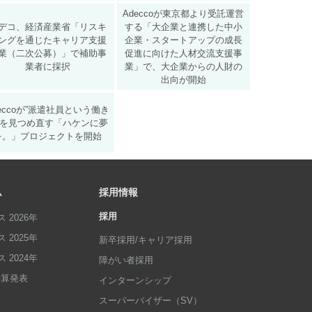
Adeccoが東京都より受託運営
デコ、経済産業省「リスキ
する「大企業と連携した中小
ングを通じたキャリア支援
企業・スタートアップの成長
業（二次公募）」で補助事
促進に向けた人材交流支援事
業者に採択
業」で、大企業からの人財の
出向が開始
deccoが”派遣社員という働き
”を見つめ直す「ハケンに夢
を。」プロジェクトを開始
ム
採用情報
採用
 2026年
 2025年
新卒採用/キャリア採用
 2024年
障がい者採用
p決算発表
インターンシップ
スーパーバイザー（SV）