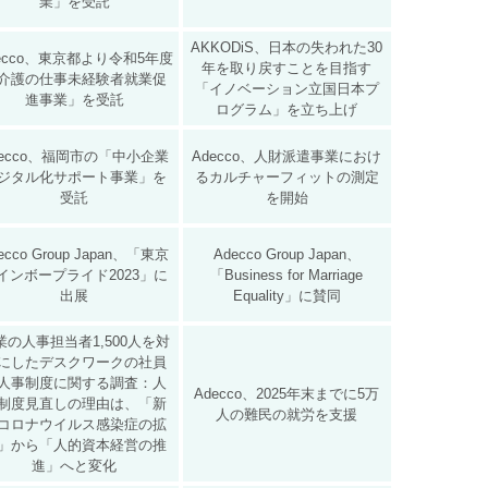
業」を受託
AKKODiS、日本の失われた30
ecco、東京都より令和5年度
年を取り戻すことを目指す
介護の仕事未経験者就業促
「イノベーション立国日本プ
進事業」を受託
ログラム」を立ち上げ
decco、福岡市の「中小企業
Adecco、人財派遣事業におけ
ジタル化サポート事業」を
るカルチャーフィットの測定
受託
を開始
ecco Group Japan、「東京
Adecco Group Japan、
インボープライド2023」に
「Business for Marriage
出展
Equality」に賛同
業の人事担当者1,500人を対
にしたデスクワークの社員
人事制度に関する調査：人
Adecco、2025年末までに5万
制度見直しの理由は、「新
人の難民の就労を支援
コロナウイルス感染症の拡
」から「人的資本経営の推
進」へと変化