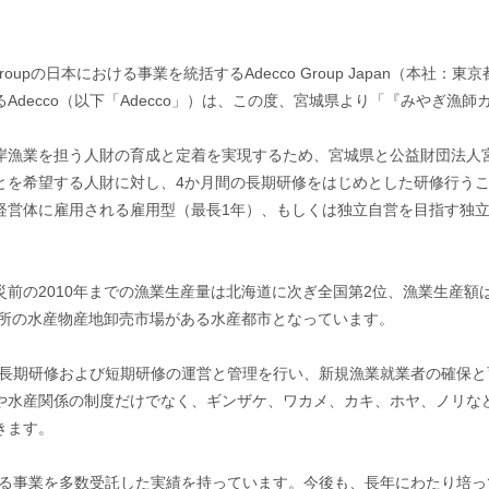
pの日本における事業を統括するAdecco Group Japan（本社：東京都千代
decco（以下「Adecco」）は、この度、宮城県より「『みやぎ漁
漁業を担う人財の育成と定着を実現するため、宮城県と公益財団法人宮
とを希望する人財に対し、4か月間の長期研修をはじめとした研修行う
経営体に雇用される雇用型（最長1年）、もしくは独立自営を目指す独
前の2010年までの漁業生産量は北海道に次ぎ全国第2位、漁業生産額
か所の水産物産地卸売市場がある水産都市となっています。
じ、長期研修および短期研修の運営と管理を行い、新規漁業就業者の確保
や水産関係の制度だけでなく、ギンザケ、ワカメ、カキ、ホヤ、ノリな
きます。
導する事業を多数受託した実績を持っています。今後も、長年にわたり培