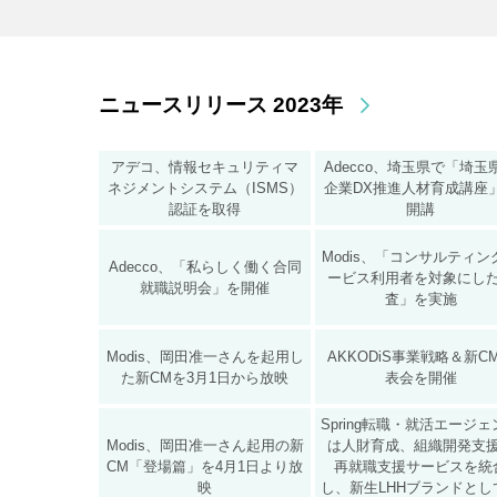
ニュースリリース 2023年
アデコ、情報セキュリティマ
Adecco、埼玉県で「埼玉
ネジメントシステム（ISMS）
企業DX推進人材育成講座
認証を取得
開講
Modis、「コンサルティン
Adecco、「私らしく働く合同
ービス利用者を対象にし
就職説明会」を開催
査」を実施
Modis、岡田准一さんを起用し
AKKODiS事業戦略＆新C
た新CMを3月1日から放映
表会を開催
Spring転職・就活エージ
Modis、岡田准一さん起用の新
は人財育成、組織開発支
CM「登場篇」を4月1日より放
再就職支援サービスを統
映
し、新生LHHブランドとし