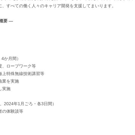
に、すべての働く人々のキャリア開発を支援してまいります。
概要 ―
・4か月間）
度、ロープワーク等
海上特殊無線技術講習等
漁業を実施
し実施
、2024年1月ごろ・各3日間）
者の体験談等