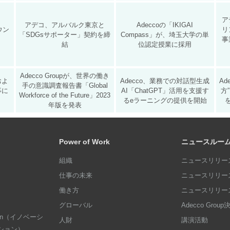
ア
アデコ、アルバルク東京と
Adeccoの「IKIGAI
カウン
リ
「SDGsサポーター」契約を締
Compass」が、埼玉大学の単
事
結
位認定授業に採用
Adecco Groupが、世界の働き
およ
Adecco、業務での対話型生成
A
手の意識調査報告書「Global
事に
AI「ChatGPT」活用を支援す
方
Workforce of the Future」2023
るeラーニングの提供を開始
年版を発表
Power of Work
ニュースルー
組織
ニュースリリース
仕事の未来
ニュースリリース
働き方
ニュースリリース
グローバル
Adecco Grou
dation（イノベーシ
人財
講演活動
ション）