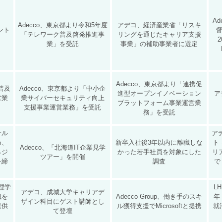
Ad
Adecco、東京都より令和5年度
アデコ、経済産業省「リスキ
ウント
「テレワーク普及啓発推進事
リングを通じたキャリア支援
2
業」を受託
事業」の補助事業者に選定
Adecco、東京都より「連携促
X普及
Adecco、東京都より「中小企
進型オープンイノベーション
ア
営業
業サイバーセキュリティ向上
プラットフォーム事業運営業
支援事業運営業務」を受託
務」を受託
サル
ア
め、
新卒入社後3年以内に離職しな
ト
Adecco、「北海道IT企業見学
ネジ
かった若手社員を対象にした
リ
ツアー」を開催
を締
調査
で
理学
L
アデコ、成城大学キャリアデ
職を
Adecco Group、働き手のスキ
年
ザイン科目にゲスト講師とし
提供
ル獲得支援でMicrosoftと提携
就
て登壇