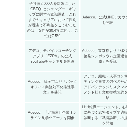
会社員2,000人を対象にした
LGBTQ+とジェンダー・ギャ
ップに関する意識調査：これ
Adecco、公式LINEアカ
までのキャリアにおいて性別
を開設
が理由で不利益をこうむった
のは、女性が30.4%に対し、男
性は7.5%
アデコ、モバイルコーチング
Adecco、東京都より「G
アプリ「EZRA」の公式
啓発シンポジウム企画運
YouTubeチャンネルを開設
務」を受託
アデコ、組織・人事コン
Adecco、福岡市より「バック
ティング事業の強化のた
オフィス業務効率化推進事
アドバンテッジリスクマ
業」を受託
メント社と業務提携契約
結
LHH転職エージェント、心
Adecco、「北海道IT企業オン
に基づく武将タイプで適
ライン見学ツアー」を開催
診断する『武将診断』の
を開始