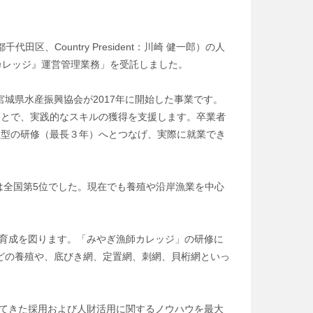
田区、Country President：川崎 健一郎）の人
師カレッジ』運営管理業務」を受託しました。
城県水産振興協会が2017年に開始した事業です。
ことで、実践的なスキルの獲得を支援します。卒業者
立型の研修（最長３年）へとつなげ、実際に就業でき
は全国第5位でした。現在でも養殖や沿岸漁業を中心
と育成を図ります。「みやぎ漁師カレッジ」の研修に
どの養殖や、底びき網、定置網、刺網、貝桁網といっ
ってきた採用および人財活用に関するノウハウを最大