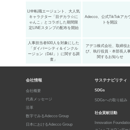
LHH転職エージェント、大人気
キャラクター「目ヂカラ☆に
Adecco、公式TikTokア
ゃんこ」とコラボした期間限
トを開設
定LINEスタンプの配布を開始
人事担当者600人を対象にした
アデコ株式会社、取締役
「ダイバーシティ＆インクル
び、執行役員・本部長人
ージョン（D&I」）に関する調
関するお知らせ
査」
会社情報
サステナビリティ
SDGs
会社概要
代表メッセージ
SDGsへの取り組み
沿革
社会貢献活動
数字でみるAdecco Group
Innovation Foun
日本におけるAdecco Group
ョン・ファウンデー