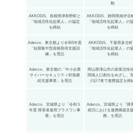
動
AKKODiS、島根県津和野町と
AKKODiS、静岡県南伊豆
「地域活性化起業人」の協定
「地域活性化起業人」の
を締結
を締結
Adecco、東京都より令和5年度
AKKODiS、千葉県多古
「短期集中型資格取得支援訓
「地域活性化起業人」の
練」を受託
を締結
Adecco、東京都の「中小企業
岡山県津山市の産業活性
サイバーセキュリティ対策継
関係人口創出をめざし、
続支援事業」を受託
の計7者で連携協定を締
Adecco、宮城県より「令和５
Adecco、宮城県より「障
年度 障害者雇用プラスワン事
就労における連携構築支
業」を受託
務」を受託