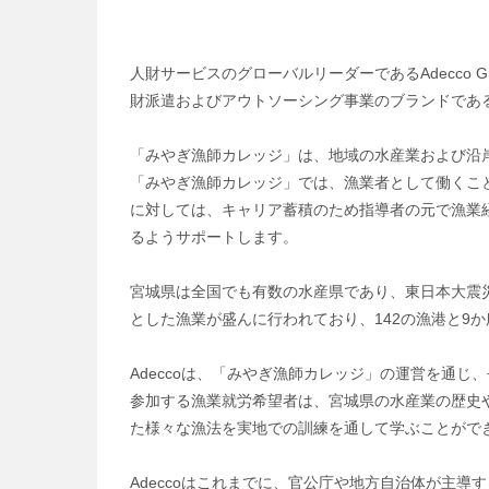
人財サービスのグローバルリーダーであるAdecco Grou
財派遣およびアウトソーシング事業のブランドであるA
「みやぎ漁師カレッジ」は、地域の水産業および沿岸
「みやぎ漁師カレッジ」では、漁業者として働くこ
に対しては、キャリア蓄積のため指導者の元で漁業
るようサポートします。
宮城県は全国でも有数の水産県であり、東日本大震災
とした漁業が盛んに行われており、142の漁港と9
Adeccoは、「みやぎ漁師カレッジ」の運営を通
参加する漁業就労希望者は、宮城県の水産業の歴史
た様々な漁法を実地での訓練を通して学ぶことがで
Adeccoはこれまでに、官公庁や地方自治体が主