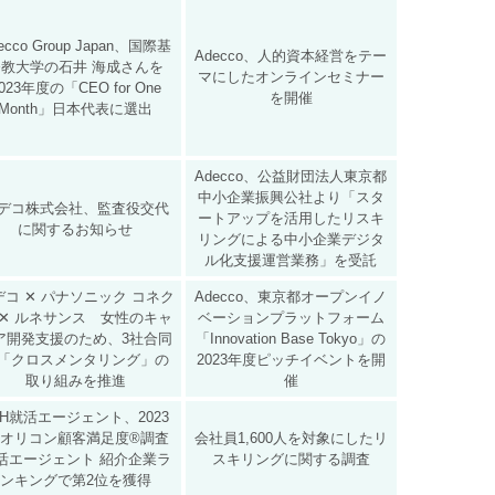
ecco Group Japan、国際基
Adecco、人的資本経営をテー
督教大学の石井 海成さんを
マにしたオンラインセミナー
023年度の「CEO for One
を開催
Month」日本代表に選出
Adecco、公益財団法人東京都
中小企業振興公社より「スタ
デコ株式会社、監査役交代
ートアップを活用したリスキ
に関するお知らせ
リングによる中小企業デジタ
ル化支援運営業務」を受託
デコ ✕ パナソニック コネク
Adecco、東京都オープンイノ
 ✕ ルネサンス 女性のキャ
ベーションプラットフォーム
ア開発支援のため、3社合同
「Innovation Base Tokyo」の
「クロスメンタリング」の
2023年度ピッチイベントを開
取り組みを推進
催
HH就活エージェント、2023
 オリコン顧客満足度®調査
会社員1,600人を対象にしたリ
活エージェント 紹介企業ラ
スキリングに関する調査
ンキングで第2位を獲得