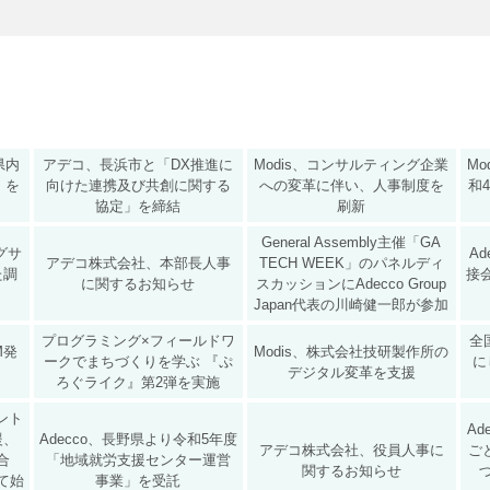
県内
アデコ、長浜市と「DX推進に
Modis、コンサルティング企業
M
」を
向けた連携及び共創に関する
への変革に伴い、人事制度を
和
協定」を締結
刷新
General Assembly主催「GA
グサ
A
アデコ株式会社、本部長人事
TECH WEEK」のパネルディ
た調
接
に関するお知らせ
スカッションにAdecco Group
Japan代表の川崎健一郎が参加
プログラミング×フィールドワ
全
M発
Modis、株式会社技研製作所の
ークでまちづくりを学ぶ 『ぷ
に
デジタル変革を支援
ろぐライク』第2弾を実施
ェント
A
援、
Adecco、長野県より令和5年度
アデコ株式会社、役員人事に
ご
合
「地域就労支援センター運営
関するお知らせ
て始
事業」を受託