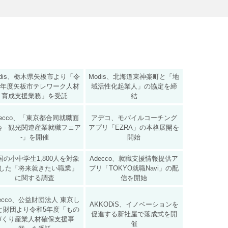
odis、栃木県矢板市より「令
Modis、北海道東神楽町と「地
4年度矢板市テレワーク人材
域活性化起業人」の協定を締
育成支援業務」を受託
結
decco、「東京都合同就職面
アデコ、モバイルコーチング
会 - 観光関連産業就職フェア
アプリ「EZRA」の本格展開を
-」を開催
開始
国の小中学生1,800人を対象
Adecco、就職支援情報提供ア
した「将来就きたい職業」
プリ「TOKYO就職Navi」の配
に関する調査
信を開始
decco、公益財団法人 東京し
AKKODiS、イノベーションを
と財団より令和5年度「もの
促進する新社屋で落成式を開
づくり産業人材確保支援事
催