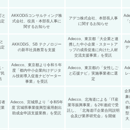
町と
AKKODiSコンサルティング株
Ad
アデコ株式会社、本部長人事
協定
式会社、役員・本部長人事に
「
に関するお知らせ
関するお知らせ
Adecco、東京都「大企業と連
町と
A
AKKODiS、SB テクノロジー
携した中小企業・スタートア
協定
デ
の新卒社員教育を支援
ップの成長促進に向けた人材
交流支援事業」を受託
Adecco、東京都より令和５年
化・
Adecco、東京都の「女性しご
Ad
度「都内中小企業向けデジタ
官民
と応援ナビ」実施事業者に選
レ
ル技術導入促進ナビゲーター
結
定
事業」を受託
企
象
Adecco、北海道による「IT産
害者
Adecco、宮城県より「令和5年
の
業等振興事業」を2年連続で受
援業
度 宮城県事業復興型雇用創出
事
託し、「北海道IT企業合同説明
助成金申請支援業務」を受託
型
会及び業界研究会」を開催
大