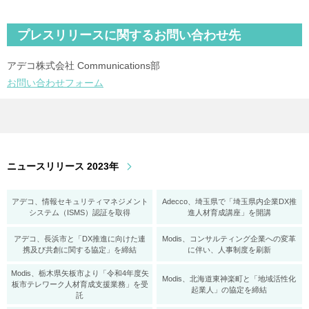
プレスリリースに関するお問い合わせ先
アデコ株式会社 Communications部
お問い合わせフォーム
ニュースリリース 2023年
アデコ、情報セキュリティマネジメント
Adecco、埼玉県で「埼玉県内企業DX推
システム（ISMS）認証を取得
進人材育成講座」を開講
アデコ、長浜市と「DX推進に向けた連
Modis、コンサルティング企業への変革
携及び共創に関する協定」を締結
に伴い、人事制度を刷新
Modis、栃木県矢板市より「令和4年度矢
Modis、北海道東神楽町と「地域活性化
板市テレワーク人材育成支援業務」を受
起業人」の協定を締結
託