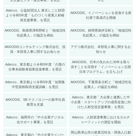
労支援センター運営事業」を受託
らせ
Adecco、公益財団法人 東京しごと財団
AKKODiS、イノベーションを促進する新
より令和5年度「ものづくり産業人材確
社屋で落成式を開催
保支援事業」を受託
AKKODiS、島根県津和野町と「地域活性
AKKODiS、静岡県南伊豆町と「地域活性
化起業人」の協定を締結
化起業人」の協定を締結
AKKODiSコンサルティング株式会社、役
アデコ株式会社、本部長人事に関するお
員・本部長人事に関するお知らせ
知らせ
AKKODiS、日本の失われた30年を取り
Adecco、東京都より令和5年度「介護の
戻すことを目指す「イノベーション立国
仕事未経験者就業促進事業」を受託
日本プログラム」を立ち上げ
Adecco、東京都より令和5年度「短期集
AKKODiS、千葉県多古町と「地域活性化
中型資格取得支援訓練」を受託
起業人」の協定を締結
Adecco、東京都「大企業と連携した中
AKKODiS、SB テクノロジーの新卒社員
小企業・スタートアップの成長促進に向
教育を支援
けた人材交流支援事業」を受託
Adecco、福岡市の「中小企業デジタル
Adecco、人財派遣事業におけるカルチ
化サポート事業」を受託
ャーフィットの測定を開始
岡山県津山市の産業活性化・関係人口創
Adecco、東京都の「中小企業サイバー