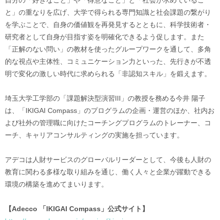
自分の「好きなこと」や「得意なこと」と「社会が求めているこ
と」の重なりを広げ、大学で得られる専門知識と社会課題の繋がり
を学ぶことで、自身の価値観を再発見するとともに、科学技術者・
研究者として自身が目指す姿を明確化できるよう促します。また
「正解のない問い」の教材を使ったグループワークを通して、多角
的な視点や主体性、コミュニケーション力といった、先行きが不透
明で変化の激しい時代に求められる「非認知スキル」を鍛えます。
埼玉大学工学部の「課題解決型演習III」の教授を務める今井 陽子
は、「IKIGAI Compass」のプログラムの企画・運営のほか、社内お
よび社外の管理職に向けたコーチングプログラムのトレーナー、コ
ーチ、キャリアコンサルティングの実施を担っています。
アデコは人財サービスのグローバルリーダーとして、今後も人財の
教育に関わる多様な取り組みを通じ、働く人々と企業が躍動できる
環境の構築を進めてまいります。
【Adecco 「IKIGAI Compass」公式サイト】