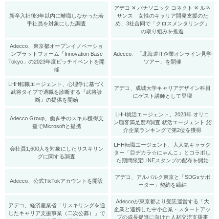
アデコ ✕ パナソニック コネクト ✕ ルネ
新卒入社後3年以内に離職しなかった若
サンス 女性のキャリア開発支援のた
手社員を対象にした調査
め、3社合同で「クロスメンタリング」
の取り組みを推進
Adecco、東京都オープンイノベーショ
ンプラットフォーム「Innovation Base
Adecco、「北海道IT企業オンライン見学
Tokyo」の2023年度ピッチイベントを開
ツアー」を開催
催
LHH転職エージェント、心理学に基づく
アデコ、成城大学キャリアデザイン科目
武将タイプで適職を診断する『武将診
にゲスト講師として登壇
断』の提供を開始
LHH就活エージェント、2023年 オリコ
Adecco Group、働き手のスキル獲得支
ン顧客満足度®調査 就活エージェント 紹
援でMicrosoftと提携
介企業ランキングで第2位を獲得
LHH転職エージェント、大人気キャラク
会社員1,600人を対象にしたリスキリン
ター「目ヂカラ☆にゃんこ」とコラボし
グに関する調査
た期間限定LINEスタンプの配布を開始
アデコ、アルバルク東京と「SDGsサポ
Adecco、公式TikTokアカウントを開設
ーター」契約を締結
Adeccoが東京都より受託運営する「大
アデコ、経済産業省「リスキリングを通
企業と連携した中小企業・スタートアッ
じたキャリア支援事業（二次公募）」で
プの成長促進に向けた人材交流支援事