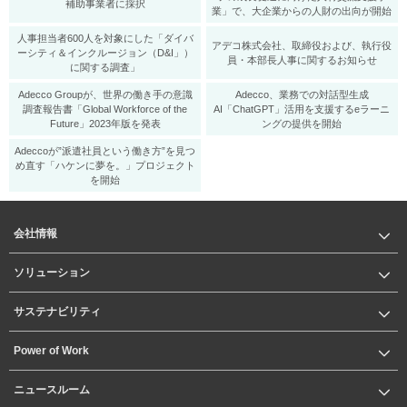
補助事業者に採択
業」で、大企業からの人財の出向が開始
人事担当者600人を対象にした「ダイバ
アデコ株式会社、取締役および、執行役
ーシティ＆インクルージョン（D&I」）
員・本部長人事に関するお知らせ
に関する調査」
Adecco Groupが、世界の働き手の意識
Adecco、業務での対話型生成
調査報告書「Global Workforce of the
AI「ChatGPT」活用を支援するeラーニ
Future」2023年版を発表
ングの提供を開始
Adeccoが”派遣社員という働き方”を見つ
め直す「ハケンに夢を。」プロジェクト
を開始
会社情報
ソリューション
サステナビリティ
Power of Work
ニュースルーム