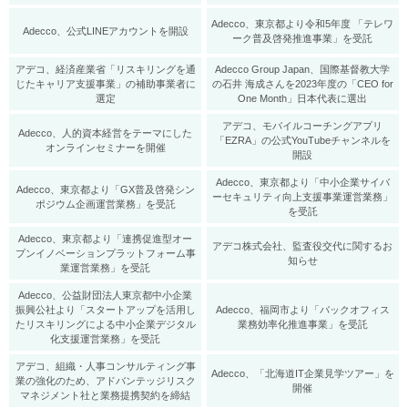
Adecco、東京都より令和5年度 「テレワ
Adecco、公式LINEアカウントを開設
ーク普及啓発推進事業」を受託
アデコ、経済産業省「リスキリングを通
Adecco Group Japan、国際基督教大学
じたキャリア支援事業」の補助事業者に
の石井 海成さんを2023年度の「CEO for
選定
One Month」日本代表に選出
アデコ、モバイルコーチングアプリ
Adecco、人的資本経営をテーマにした
「EZRA」の公式YouTubeチャンネルを
オンラインセミナーを開催
開設
Adecco、東京都より「中小企業サイバ
Adecco、東京都より「GX普及啓発シン
ーセキュリティ向上支援事業運営業務」
ポジウム企画運営業務」を受託
を受託
Adecco、東京都より「連携促進型オー
アデコ株式会社、監査役交代に関するお
プンイノベーションプラットフォーム事
知らせ
業運営業務」を受託
Adecco、公益財団法人東京都中小企業
振興公社より「スタートアップを活用し
Adecco、福岡市より「バックオフィス
たリスキリングによる中小企業デジタル
業務効率化推進事業」を受託
化支援運営業務」を受託
アデコ、組織・人事コンサルティング事
Adecco、「北海道IT企業見学ツアー」を
業の強化のため、アドバンテッジリスク
開催
マネジメント社と業務提携契約を締結