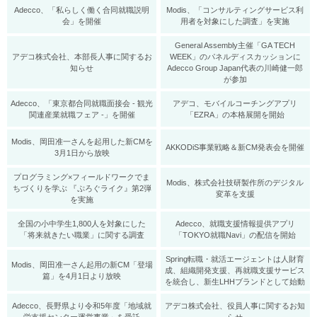
Adecco、「私らしく働く合同就職説明
Modis、「コンサルティングサービス利
会」を開催
用者を対象にした調査」を実施
General Assembly主催「GA TECH
アデコ株式会社、本部長人事に関するお
WEEK」のパネルディスカッションに
知らせ
Adecco Group Japan代表の川崎健一郎
が参加
Adecco、「東京都合同就職面接会 - 観光
アデコ、モバイルコーチングアプリ
関連産業就職フェア -」を開催
「EZRA」の本格展開を開始
Modis、岡田准一さんを起用した新CMを
AKKODiS事業戦略＆新CM発表会を開催
3月1日から放映
プログラミング×フィールドワークでま
Modis、株式会社技研製作所のデジタル
ちづくりを学ぶ 『ぷろぐライク』第2弾
変革を支援
を実施
全国の小中学生1,800人を対象にした
Adecco、就職支援情報提供アプリ
「将来就きたい職業」に関する調査
「TOKYO就職Navi」の配信を開始
Spring転職・就活エージェントは人財育
Modis、岡田准一さん起用の新CM「登場
成、組織開発支援、再就職支援サービス
篇」を4月1日より放映
を統合し、新生LHHブランドとして始動
Adecco、長野県より令和5年度「地域就
アデコ株式会社、役員人事に関するお知