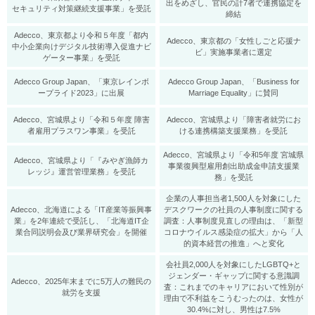
出をめざし、官民の計7者で連携協定を
セキュリティ対策継続支援事業」を受託
締結
Adecco、東京都より令和５年度「都内
Adecco、東京都の「女性しごと応援ナ
中小企業向けデジタル技術導入促進ナビ
ビ」実施事業者に選定
ゲーター事業」を受託
Adecco Group Japan、「東京レインボ
Adecco Group Japan、「Business for
ープライド2023」に出展
Marriage Equality」に賛同
Adecco、宮城県より「令和５年度 障害
Adecco、宮城県より「障害者就労にお
者雇用プラスワン事業」を受託
ける連携構築支援業務」を受託
Adecco、宮城県より「令和5年度 宮城県
Adecco、宮城県より「『みやぎ漁師カ
事業復興型雇用創出助成金申請支援業
レッジ』運営管理業務」を受託
務」を受託
企業の人事担当者1,500人を対象にした
Adecco、北海道による「IT産業等振興事
デスクワークの社員の人事制度に関する
業」を2年連続で受託し、「北海道IT企
調査：人事制度見直しの理由は、「新型
業合同説明会及び業界研究会」を開催
コロナウイルス感染症の拡大」から「人
的資本経営の推進」へと変化
会社員2,000人を対象にしたLGBTQ+と
ジェンダー・ギャップに関する意識調
Adecco、2025年末までに5万人の難民の
査：これまでのキャリアにおいて性別が
就労を支援
理由で不利益をこうむったのは、女性が
30.4%に対し、男性は7.5%