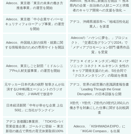
Adecco、熊本県に新拠点を開設 ～ 熊本
Adecco、東京都「東京の未来の働き方
県内の企業・自治体の人財ニーズと求職
推進事業」の運営を開始
者のキャリア開発への支援を強化 ～
Adecco、東京都「中小企業サイバーセ
アデコ、沖縄県浦添市へ「地域活性化起
キュリティフォローアップ事業」の運営
業人」を派遣
を開始
Adeccoの「ハケンに夢を。」プロジェ
Adecco、外国籍人財の採用・就業に関
クト、『交通広告グランプリ2024』で
する情報発信のための専用サイトを開設
「メディアプロモーション部門 優秀作品
賞」を受賞
アデコ ✕ イオン ✕ シチズン時計 ✕ パナ
Adecco、東京しごと財団「ミドルシニ
ソニック コネクト ✕ ルネサンス 女性の
アPro人材支援事業」の運営を開始
キャリア開発支援のため、5社合同で
「クロスメンタリング」の取組を推進
元サッカー日本代表の槙野 智章さんが出
アデコ、世界の経営層の意識調査報告書
演するLHH転職エージェントのラジオ
「Leading Through the Great
CMが、J-WAVEで放送中
Disruption」の日本語版を公開
X世代・Y世代・Z世代の3世代2,050人の
日本経済新聞「中年が幸せな企業 上位
働き手を対象にした仕事に関する比較調
50社」に当社がランクイン
査
アデコ 首都圏1事業所、「TOKYOパパ
育業促進企業」ゴールドに登録 ～ 東京
Adecco、「KISHIWADA EXPO」に
新宿の拠点で男性の育児休業取得100%
「IKIGAI Compass」を出展