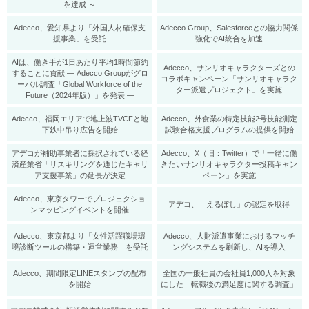
を達成 ～
Adecco、愛知県より「外国人材確保支
Adecco Group、Salesforceとの協力関係
援事業」を受託
強化でAI統合を加速
AIは、働き手が1日あたり平均1時間節約
Adecco、サンリオキャラクターズとの
することに貢献 ― Adecco Groupがグロ
コラボキャンペーン「サンリオキャラク
ーバル調査「Global Workforce of the
ター派遣プロジェクト」を実施
Future（2024年版）」を発表 ―
Adecco、福岡エリアで地上波TVCFと地
Adecco、外食業の特定技能2号技能測定
下鉄中吊り広告を開始
試験合格支援プログラムの提供を開始
アデコが補助事業者に採択されている経
Adecco、X（旧：Twitter）で「一緒に働
済産業省「リスキリングを通じたキャリ
きたいサンリオキャラクター投稿キャン
ア支援事業」の延長が決定
ペーン」を実施
Adecco、東京タワーでプロジェクショ
アデコ、「えるぼし」の認定を取得
ンマッピングイベントを開催
Adecco、東京都より「女性活躍職場環
Adecco、人財派遣事業におけるマッチ
境診断ツールの構築・運営業務」を受託
ングシステムを刷新し、AIを導入
Adecco、期間限定LINEスタンプの配布
全国の一般社員の会社員1,000人を対象
を開始
にした「転職後の満足度に関する調査」