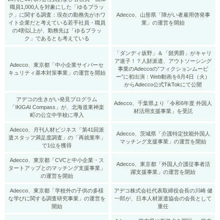
職員1,000人を対象にした「ゆるブラッ
ク」に関する調査：現在の勤務先がホワ
Adecco、山形県「障がい者雇用啓発事
イト企業だと考えている若手社員・職員
業」の運営を開始
の4割以上が、勤務先は「ゆるブラッ
ク」であるとも考えている
「ダンディ坂野」＆「髭男爵」がキャリ
ア迷子！？人財派遣、アウトソーシング
Adecco、東京都「中小企業サイバーセ
事業のAdeccoの”フィクションムービ
キュリティ基本対策事業」の運営を開始
ー”に初出演：Web動画を6月4日（火）
からAdecco公式TikTokにて公開
アデコの生きがい発見プログラム
Adecco、千葉県より「令和6年度 外国人
「IKIGAI Compass」が、北海道東神楽
材活用支援事業」を受託
町の公立中学校に導入
Adecco、月刊人材ビジネス「第41回派
Adecco、茨城県「介護特定技能外国人
遣スタッフ満足度調査」の「再就業率」
マッチング支援事業」の運営を開始
で1位を獲得
Adecco、東京都「CVCと中小企業・ス
Adecco、東京都「外国人介護従事者活
タートアップとのマッチング支援事業」
躍支援事業」の運営を開始
の運営を開始
Adecco、東京都「学校外の子供の多様
アデコ株式会社代表取締役会長の川崎 健
な学びに関する調査研究事業」の運営を
一郎が、日本人材派遣協会の会長として
開始
重任