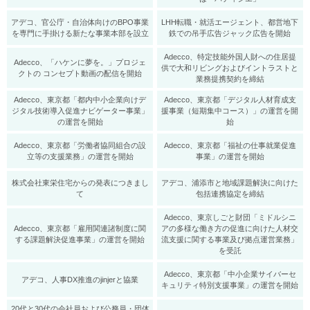
アデコ、官公庁・自治体向けのBPO事業
LHH転職・就活エージェント、都営地下
を専門に手掛ける新たな事業本部を設立
鉄での吊手広告ジャック広告を開始
Adecco、特定技能外国人財への住居提
Adecco、「ハケンに夢を。」プロジェ
供で大和リビングおよびイントラストと
クトの コンセプト動画の配信を開始
業務提携契約を締結
Adecco、東京都「都内中小企業向けデ
Adecco、東京都「デジタル人材育成支
ジタル技術導入促進ナビゲーター事業」
援事業（短期集中コース）」の運営を開
の運営を開始
始
Adecco、東京都「労働者協同組合の設
Adecco、東京都「福祉の仕事就業促進
立等の支援業務」の運営を開始
事業」の運営を開始
株式会社東栄住宅からの発表につきまし
アデコ、浦添市と地域課題解決に向けた
て
包括連携協定を締結
Adecco、東京しごと財団「ミドルシニ
Adecco、東京都「雇用関連諸制度に関
アの多様な働き方の促進に向けた人材交
する課題解決促進事業」の運営を開始
流支援に関する事業及び拠点運営業務」
を受託
Adecco、東京都「中小企業サイバーセ
アデコ、人事DX推進のjinjerと協業
キュリティ特別支援事業」の運営を開始
20代と30代の会社員および公務員・団体