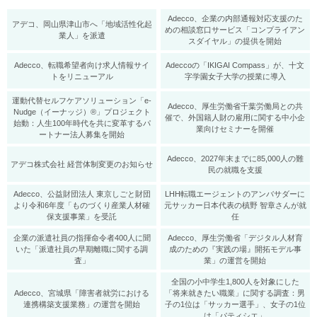
Adecco、企業の内部通報対応支援のた
アデコ、岡山県津山市へ「地域活性化起
めの相談窓口サービス「コンプライアン
業人」を派遣
スダイヤル」の提供を開始
Adecco、転職希望者向け求人情報サイ
Adeccoの「IKIGAI Compass」が、十文
トをリニューアル
字学園女子大学の授業に導入
運動代替セルフケアソリューション「e-
Adecco、厚生労働省千葉労働局との共
Nudge（イーナッジ）®」プロジェクト
催で、外国籍人財の雇用に関する中小企
始動：人生100年時代を共に変革するパ
業向けセミナーを開催
ートナー法人募集を開始
Adecco、2027年末までに85,000人の難
アデコ株式会社 経営体制変更のお知らせ
民の就職を支援
Adecco、公益財団法人 東京しごと財団
LHH転職エージェントのアンバサダーに
より令和6年度「ものづくり産業人材確
元サッカー日本代表の槙野 智章さんが就
保支援事業」を受託
任
企業の派遣社員の指揮命令者400人に聞
Adecco、厚生労働省「デジタル人材育
いた「派遣社員の早期離職に関する調
成のための『実践の場』開拓モデル事
査」
業」の運営を開始
全国の小中学生1,800人を対象にした
Adecco、宮城県「障害者就労における
「将来就きたい職業」に関する調査：男
連携構築支援業務」の運営を開始
子の1位は「サッカー選手」、女子の1位
は「パティシエ」