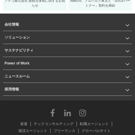
アデコ株式会社 新経営体制に関するお知
Adecco、アルバルク東京と「SDGsパー
らせ
トナー」契約を締結
会社情報
ソリューション
サステナビリティ
Power of Work
ニュースルーム
採用情報
派遣
テックコンサルティング
転職エージェント
就活エージェント
フリーランス
グローバルサイト