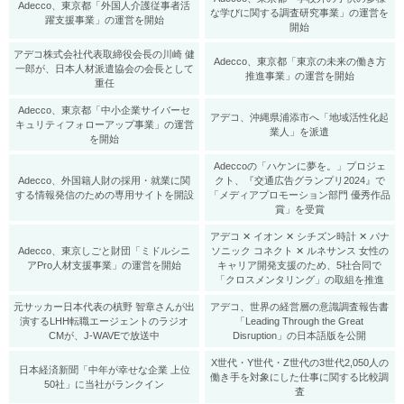
Adecco、東京都「外国人介護従事者活
な学びに関する調査研究事業」の運営を
躍支援事業」の運営を開始
開始
アデコ株式会社代表取締役会長の川崎 健
Adecco、東京都「東京の未来の働き方
一郎が、日本人材派遣協会の会長として
推進事業」の運営を開始
重任
Adecco、東京都「中小企業サイバーセ
アデコ、沖縄県浦添市へ「地域活性化起
キュリティフォローアップ事業」の運営
業人」を派遣
を開始
Adeccoの「ハケンに夢を。」プロジェ
Adecco、外国籍人財の採用・就業に関
クト、『交通広告グランプリ2024』で
する情報発信のための専用サイトを開設
「メディアプロモーション部門 優秀作品
賞」を受賞
アデコ ✕ イオン ✕ シチズン時計 ✕ パナ
Adecco、東京しごと財団「ミドルシニ
ソニック コネクト ✕ ルネサンス 女性の
アPro人材支援事業」の運営を開始
キャリア開発支援のため、5社合同で
「クロスメンタリング」の取組を推進
元サッカー日本代表の槙野 智章さんが出
アデコ、世界の経営層の意識調査報告書
演するLHH転職エージェントのラジオ
「Leading Through the Great
CMが、J-WAVEで放送中
Disruption」の日本語版を公開
X世代・Y世代・Z世代の3世代2,050人の
日本経済新聞「中年が幸せな企業 上位
働き手を対象にした仕事に関する比較調
50社」に当社がランクイン
査