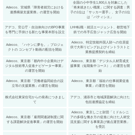
全国の小中学生1,800人を対象にした
Adecco、宮城県「障害者就労における
「将来就きたい職業」に関する調査：男
連携構築支援業務」の運営を開始
子の1位は「サッカー選手」、女子の1位
は「パティシエ」
アデコ、官公庁・自治体向けのBPO事業
LHH転職・就活エージェント、都営地下
を専門に手掛ける新たな事業本部を設立
鉄での吊手広告ジャック広告を開始
Adecco、特定技能外国人財への住居提
Adecco、「ハケンに夢を。」プロジェ
供で大和リビングおよびイントラストと
クトの コンセプト動画の配信を開始
業務提携契約を締結
Adecco、東京都「都内中小企業向けデ
Adecco、東京都「デジタル人材育成支
ジタル技術導入促進ナビゲーター事業」
援事業（短期集中コース）」の運営を開
の運営を開始
始
Adecco、東京都「労働者協同組合の設
Adecco、東京都「福祉の仕事就業促進
立等の支援業務」の運営を開始
事業」の運営を開始
株式会社東栄住宅からの発表につきまし
アデコ、浦添市と地域課題解決に向けた
て
包括連携協定を締結
Adecco、東京しごと財団「ミドルシニ
Adecco、東京都「雇用関連諸制度に関
アの多様な働き方の促進に向けた人材交
する課題解決促進事業」の運営を開始
流支援に関する事業及び拠点運営業務」
を受託