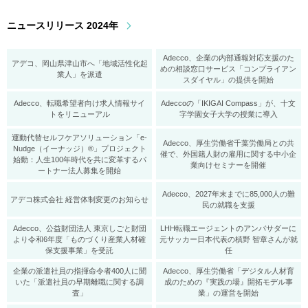
ニュースリリース 2024年
Adecco、企業の内部通報対応支援のた
アデコ、岡山県津山市へ「地域活性化起
めの相談窓口サービス「コンプライアン
業人」を派遣
スダイヤル」の提供を開始
Adecco、転職希望者向け求人情報サイ
Adeccoの「IKIGAI Compass」が、十文
トをリニューアル
字学園女子大学の授業に導入
運動代替セルフケアソリューション「e-
Adecco、厚生労働省千葉労働局との共
Nudge（イーナッジ）®」プロジェクト
催で、外国籍人財の雇用に関する中小企
始動：人生100年時代を共に変革するパ
業向けセミナーを開催
ートナー法人募集を開始
Adecco、2027年末までに85,000人の難
アデコ株式会社 経営体制変更のお知らせ
民の就職を支援
Adecco、公益財団法人 東京しごと財団
LHH転職エージェントのアンバサダーに
より令和6年度「ものづくり産業人材確
元サッカー日本代表の槙野 智章さんが就
保支援事業」を受託
任
企業の派遣社員の指揮命令者400人に聞
Adecco、厚生労働省「デジタル人材育
いた「派遣社員の早期離職に関する調
成のための『実践の場』開拓モデル事
査」
業」の運営を開始