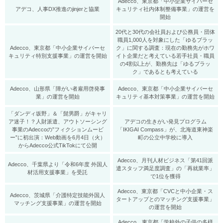
Adecco、東京都「中小企業サイバーセ
アデコ、人事DX推進のjinjerと協業
キュリティ社内体制整備事業」の運営を
開始
20代と30代の会社員および公務員・団体
職員1,000人を対象にした「ゆるブラッ
Adecco、東京都「中小企業サイバーセ
ク」に関する調査：現在の勤務先がホワ
キュリティ特別支援事業」の運営を開始
イト企業だと考えている若手社員・職員
の4割以上が、勤務先は「ゆるブラッ
ク」であるとも考えている
Adecco、山形県「障がい者雇用啓発事
Adecco、東京都「中小企業サイバーセ
業」の運営を開始
キュリティ基本対策事業」の運営を開始
「ダンディ坂野」＆「髭男爵」がキャリ
ア迷子！？人財派遣、アウトソーシング
アデコの生きがい発見プログラム
事業のAdeccoの”フィクションムービ
「IKIGAI Compass」が、北海道東神楽
ー”に初出演：Web動画を6月4日（火）
町の公立中学校に導入
からAdecco公式TikTokにて公開
Adecco、月刊人材ビジネス「第41回派
Adecco、千葉県より「令和6年度 外国人
遣スタッフ満足度調査」の「再就業率」
材活用支援事業」を受託
で1位を獲得
Adecco、東京都「CVCと中小企業・ス
Adecco、茨城県「介護特定技能外国人
タートアップとのマッチング支援事業」
マッチング支援事業」の運営を開始
の運営を開始
Adecco、東京都「学校外の子供の多様