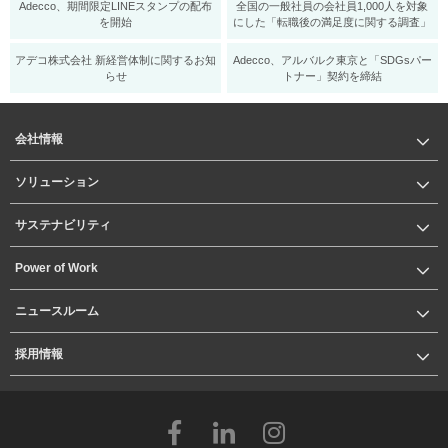
Adecco、期間限定LINEスタンプの配布
全国の一般社員の会社員1,000人を対象
を開始
にした「転職後の満足度に関する調査」
アデコ株式会社 新経営体制に関するお知
Adecco、アルバルク東京と「SDGsパー
らせ
トナー」契約を締結
会社情報
ソリューション
サステナビリティ
Power of Work
ニュースルーム
採用情報