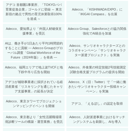
アデコ 首都圏1事業所、「TOKYOパパ
育業促進企業」ゴールドに登録 ～ 東京
Adecco、「KISHIWADA EXPO」に
新宿の拠点で男性の育児休業取得100%
「IKIGAI Compass」を出展
を達成 ～
Adecco、愛知県より「外国人材確保支
Adecco Group、Salesforceとの協力関係
援事業」を受託
強化でAI統合を加速
AIは、働き手が1日あたり平均1時間節約
Adecco、サンリオキャラクターズとの
することに貢献 ― Adecco Groupがグロ
コラボキャンペーン「サンリオキャラク
ーバル調査「Global Workforce of the
ター派遣プロジェクト」を実施
Future（2024年版）」を発表 ―
Adecco、福岡エリアで地上波TVCFと地
Adecco、外食業の特定技能2号技能測定
下鉄中吊り広告を開始
試験合格支援プログラムの提供を開始
アデコが補助事業者に採択されている経
Adecco、X（旧：Twitter）で「一緒に働
済産業省「リスキリングを通じたキャリ
きたいサンリオキャラクター投稿キャン
ア支援事業」の延長が決定
ペーン」を実施
Adecco、東京タワーでプロジェクショ
アデコ、「えるぼし」の認定を取得
ンマッピングイベントを開催
Adecco、東京都より「女性活躍職場環
Adecco、人財派遣事業におけるマッチ
境診断ツールの構築・運営業務」を受託
ングシステムを刷新し、AIを導入