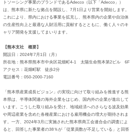
トソーシング事業のブランドであるAdecco（以下「Adecco」）
は、熊本県に新たな拠点を開設し、7月1日より営業を開始します。
これにより、県内における事業を拡充し、熊本県内の企業や自治体
の生産性向上と最適な人財活用に貢献するとともに、働く人々のキ
ャリア開発を支援してまいります。
【熊本支社 概要】
開設日：2024年7月1日（月）
所在地：熊本県熊本市中央区花畑町4-1 太陽生命熊本第2ビル 6F
アクセス：花畑町駅 徒歩2分
電話番号：050-2000-7160
「熊本県産業成長ビジョン」の実現に向けて取り組みを推進する熊
本県は、半導体関連の海外企業をはじめ、国内外の企業が進出して
います。こうした取り組みを受け、地域経済へのさらなる波及効果
や周辺産業を含めた各種産業における雇用機会の増大が期待されま
す。一方、2024年3月に実施された熊本県商工会連合会の調査によ
ると、回答した事業者の38％が「従業員数が不足している」と回答