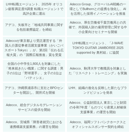
LHH転職エージェント、2025年 オリコ
Adecco Group、グローバルAI戦略の一
ン顧客満足度®調査 転職エージェントで
環としてBullhornとの提携を強化し、AI
高評企業に選出
を活用した採用イノベーションを推進
Adecco、厚生労働省千葉労働局との共
アデコ、矢板市と「地域共同事業に関す
催で、外国籍人財の雇用管理に関する中
る包括連携協定」を締結
小企業向けセミナーを開催
Adeccoが東京都より受託運営する「外
LHH転職エージェント、「J-WAVE
国人介護従事者活躍支援事業（かいごパ
TOKYO GUITAR JAMBOREE 2025
スポートTokyo）」が、第2回「伝わる広
supported by 奥村組」に協賛
報大賞」の「国際広報推進」賞を受賞
全国の小中学生1,800人を対象にした
「将来就きたい職業」に関する調査：男
Adecco、駒澤大学で教職員を対象とし
子の1位は「野球選手」、女子の1位は
た「リスペクト・トレーニング」を実施
「パティシエ」
アデコ、沖縄県浦添市に支社とBPOセン
LHH、組織の進化を反映した新たなブラ
ターを開設し、開所式を開催
ンドビジョンを発表
Adecco、公益財団法人 東京しごと財団
Adecco、総合デジタルモデレーション
の令和7年度「ものづくり産業人材確保
サービスの提供を開始
支援事業」の運営を開始
Adecco、宮城県「障害者就労における
Adecco、福岡ソフトバンクホークスと
連携構築支援業務」の運営を開始
オフィシャルスポンサー契約を締結