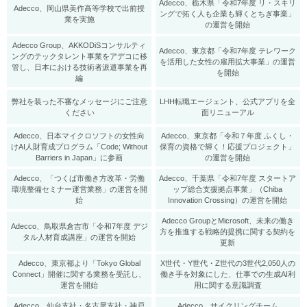
Adecco、栃木県「令和7年度 リ・スキリ
Adecco、岡山県美作高等学校で出前授
ングで拓く人も企業も輝くとちぎ事業」
業を実施
の運営を開始
Adecco Group、AKKODiSコンサルティ
Adecco、東京都「令和7年度 テレワーク
ングのテックタレント事業をアデコに移
を活用した女性の雇用拡大事業」の運営
管し、日本における技術者派遣事業を再
を開始
編
弊社を装った不審なメッセージにご注意
LHH転職エージェント、公式アプリを全
ください
面リニューアル
Adecco、日本マイクロソフトの女性向
Adecco、東京都「令和７年度 ふくし・
けAI人財育成プログラム「Code; Without
保育の資格で輝く！応援プロジェクト」
Barriers in Japan」に参画
の運営を開始
Adecco、「つくば市働き方改革・労働
Adecco、千葉県「令和7年度 スタートア
環境整備セミナー運営業務」の運営を開
ップ総合支援拠点事業」（Chiba
始
Innovation Crossing）の運営を開始
Adecco GroupとMicrosoft、未来の働き
Adecco、鳥取県倉吉市「令和7年度 デジ
方を推進する戦略的提携に関する契約を
タル人材育成講座」の運営を開始
更新
Adecco、東京都より「Tokyo Global
X世代・Y世代・Z世代の3世代2,050人の
Connect」開催に関する業務を受託し、
働き手を対象にした、仕事での生成AI利
運営を開始
用に関する意識調査
Adecco、仙台支社・名古屋支社・神戸
Adecco、サイクリングチーム