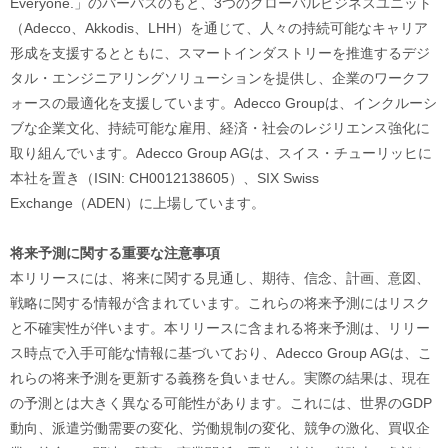
Everyone.」のパーパスのもと、3つのグローバルビジネスユニット
（Adecco、Akkodis、LHH）を通じて、人々の持続可能なキャリア
形成を支援するとともに、スマートインダストリーを推進するデジ
タル・エンジニアリングソリューションを提供し、企業のワークフ
ォースの最適化を支援しています。Adecco Groupは、インクルーシ
ブな企業文化、持続可能な雇用、経済・社会のレジリエンス強化に
取り組んでいます。Adecco Group AGは、スイス・チューリッヒに
本社を置き（ISIN: CH0012138605）、SIX Swiss
Exchange（ADEN）に上場しています。
将来予測に関する重要な注意事項
本リリースには、将来に関する見通し、期待、信念、計画、意図、
戦略に関する情報が含まれています。これらの将来予測にはリスク
と不確実性が伴います。本リリースに含まれる将来予測は、リリー
ス時点で入手可能な情報に基づいており、Adecco Group AGは、こ
れらの将来予測を更新する義務を負いません。実際の結果は、現在
の予測とは大きく異なる可能性があります。これには、世界のGDP
動向、派遣労働需要の変化、労働規制の変化、競争の激化、買収企