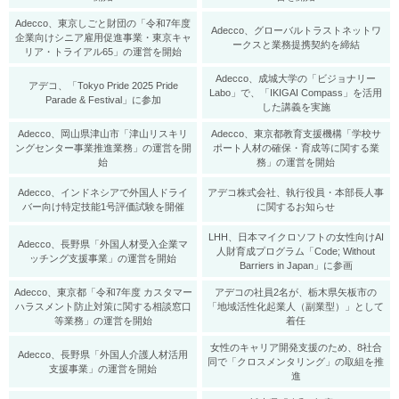
Adecco、東京しごと財団の「令和7年度
Adecco、グローバルトラストネットワ
企業向けシニア雇用促進事業・東京キャ
ークスと業務提携契約を締結
リア・トライアル65」の運営を開始
Adecco、成城大学の「ビジョナリー
アデコ、「Tokyo Pride 2025 Pride
Labo」で、「IKIGAI Compass」を活用
Parade & Festival」に参加
した講義を実施
Adecco、岡山県津山市「津山リスキリ
Adecco、東京都教育支援機構「学校サ
ングセンター事業推進業務」の運営を開
ポート人材の確保・育成等に関する業
始
務」の運営を開始
Adecco、インドネシアで外国人ドライ
アデコ株式会社、執行役員・本部長人事
バー向け特定技能1号評価試験を開催
に関するお知らせ
LHH、日本マイクロソフトの女性向けAI
Adecco、長野県「外国人材受入企業マ
人財育成プログラム「Code; Without
ッチング支援事業」の運営を開始
Barriers in Japan」に参画
Adecco、東京都「令和7年度 カスタマー
アデコの社員2名が、栃木県矢板市の
ハラスメント防止対策に関する相談窓口
「地域活性化起業人（副業型）」として
等業務」の運営を開始
着任
女性のキャリア開発支援のため、8社合
Adecco、長野県「外国人介護人材活用
同で「クロスメンタリング」の取組を推
支援事業」の運営を開始
進