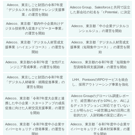
Adecco、東京しごと財団の令和7年度
Adecco Group、Salesforceと共同で設立
「デジタルスキル習得チャレンジ支援事
した新会社の社名を「r.Potential」に決定
業」の運営を開始
Adecco、東京都「都内中小企業向けデ
Adecco、東京都「中小企業デジタルコ
ジタル技術導入促進ナビゲーター事業」
ンシェルジュ」の運営を開始
の運営を開始
Adecco、東京都「デジタル人材育成支
Adecco、東京都「デジタル人材育成支
援事業（ハイエンドコース）」の運営を
援事業（短期集中コース）」の運営を開
開始
始
Adecco、東京都の令和7年度「女性ITエ
Adecco、東京都の令和7年度「短期集中
ンジニア育成事業」の運営を開始
型資格取得支援訓練」の運営を開始
Adecco、東京しごと財団の令和7年度
LHH、PontoonのRPOサービスを統合
「デジタル人材確保・就職促進事業」の
し、採用アウトソーシング事業を強化
運営を開始
Adecco Groupのグローバル調査レポー
Adecco、東京都「令和7年度大企業と連
トで、経営層のわずか10%しか、AIによ
携した中小企業・スタートアップの成長
るディスラプションに対応できていない
促進に向けた人材交流支援事業」の運営
ことが明らかに ー経営層はAIの活用に意
を開始
欲的だが、人財戦略の策定に遅れー
Adecco、東京都「令和7年度中小企業サ
Adecco、東京都「令和7年度中小企業サ
イバーセキュリティ啓発事業」の運営を
イバーセキュリティ基本対策事業」の運
開始
営を開始