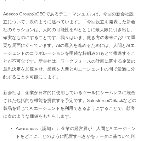
Adecco GroupのCEOであるデニ・マシュエルは、今回の新会社設
立について、次のように述べています。「今回設立を発表した新会
社のミッションは、人間の可能性をAIとともに最大限に引き出し、
確実なものにすることです。我々はいま、働き方の未来において重
要な局面に立っています。AIの導入を進めるためには、人間とAIエ
ージェントのコラボレーションを明確な枠組みのもとで推進するこ
とが不可欠です。新会社は、ワークフォースの計画に関する企業の
意思決定を加速させ、業務を人間とAIエージェントの間で最適に分
配することを可能にします」
新会社は、企業が日常的に使用しているツールにシームレスに統合
された包括的な機能を提供する予定です。SalesforceのSlackなどの
製品を通じてAIエージェントを利用できるようにすることで、顧客
に次のような価値をもたらします。
Awareness（認知）： 企業の経営層が、人間とAIエージェン
トをどこに、どのように配置すべきかをデータに基づいて判