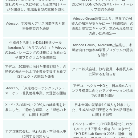
支社のサービスに特化した企業向けペー
DECATHLON CMA CGMとパートナーシ
ジを開設し、地域密着型の支援を強化
ップ契約を締結
Adecco Group調査により、世界でのAI
Adecco、学校法人アリス国際学園と業
導入の加速が明らかに ―「時間節約」の
務提携契約を締結
認識と現実にギャップ、求められる精度
の高い効果測定―
生成AIを活用したDE＆I推進ツール
Adecco Group、Microsoftと協業し、求
「karafuru AI（カラフルAI）」とAdecco
職者向けの無料AI学習プログラムの提供
の1on1トレーニングの連携による新たな
を開始
研修プログラムを提供開始
アデコ、2030年に向けた事業戦略と、AI
アデコ株式会社、執行役員・本部長人事
時代の働き手および企業を支援する新プ
に関するお知らせ
ロジェクトの開始を発表
アデコ、ベクターHDと、日本発のAIイ
Adecco、「東京都カーボンクレジット
ンフラ構築に向けたアノテーション領域
マーケット普及啓発事業」の運営を開始
での連携を開始
X・Y・Zの3世代・2,050人の就業者を対
日本全国の就業者1,010人を対象にし
象にした、「静かな退職」と「理想の上
た、生成AIの活用実態と今後の活用意向
司」に関する調査
に関する調査
イベントレポート／HR業界5社がこれか
らのキャリア形成・働き方に向き合う
アデコ株式会社、執行役員・本部長人事
「HR DEI Lab Summit 2025」開催 ～越
に関するお知らせ