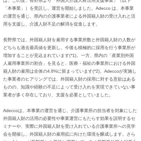
は、この度、長野県より「外国人介護人材活用支援事業」（以下
「本事業」）を受託し、運営を開始しました。Adecco は、本事業
の運営を通じ、県内の介護事業者による外国籍人財の受け入れと活
用を支援し、介護人財不足の解消を促進します。
長野県では、外国籍人財を雇用する事業所数と外国籍人財の人数が
どちらも過去最高値を更新し、今後も積極的に採用を行う事業所が
増加することが見込まれています(*1)。一方、県内の「産業別外国
人雇用事業所の割合」を見ると、医療・福祉の事業所における外国
籍人財の雇用は全体の4.8%に留まっています(*2)。Adeccoが実施し
た事業者のヒアリングでは、外国籍人財の採用に対する意欲はある
ものの、知識や経験の不足によって受け入れを実現できていない事
業者が多く存在しており、支援を必要としていました。
Adeccoは、本事業の運営を通じ、介護事業所の担当者を対象にした
外国籍人財の活用の必要性や事業運営にもたらす効果を説明するセ
ミナーや、実際に外国籍人財を受け入れている介護事業所への見学
会を開催し、外国籍人財の雇用拡に向けた環境を醸成します。さら