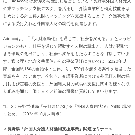
に、Adeccoが長野県から受託し運営している「長野県外国人材受入
企業マッチング支援デスク」を活用し、介護事業所と特定技能をは
じめとする外国籍人財のマッチングを支援することで、介護事業所
による受け入れと外国籍人財の就労を促進します。
Adeccoは、「『人財躍動化』を通じて、社会を変える。」というビ
ジョンのもと、仕事を通じて躍動する人財の輩出と、人財が躍動で
きる環境の創出により、社会へ変革をもたらすことを目指していま
す。官公庁と地方公共団体からの事業受託においては、2020年以
降、全国約180の自治体・団体より、570件を超える案件を運営した
実績を有しています。今後も、介護事業所における外国籍人財の採
用および定着の支援と、外国籍人財の就労の支援に関する様々な取
り組みを通じ、働く人々と組織の躍動に貢献してまいります。
*1、2：長野労働局「長野県における『外国人雇用状況』の届出状況
まとめ」（2024年10月末時点）
＜長野県「外国人介護人材活用支援事業」関連セミナー＞