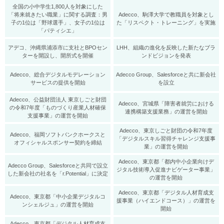
全国の小中学生1,800人を対象にした
「将来就きたい職業」に関する調査：男
Adecco、駒澤大学で教職員を対象とし
子の1位は「野球選手」、女子の1位は
た「リスペクト・トレーニング」を実施
「パティシエ」
アデコ、沖縄県浦添市に支社とBPOセン
LHH、組織の進化を反映した新たなブラ
ターを開設し、開所式を開催
ンドビジョンを発表
Adecco、総合デジタルモデレーション
Adecco Group、Salesforceと共に新会社
サービスの提供を開始
を設立
Adecco、公益財団法人 東京しごと財団
Adecco、宮城県「障害者就労における
の令和7年度「ものづくり産業人材確保
連携構築支援業務」の運営を開始
支援事業」の運営を開始
Adecco、東京しごと財団の令和7年度
Adecco、福岡ソフトバンクホークスと
「デジタルスキル習得チャレンジ支援事
オフィシャルスポンサー契約を締結
業」の運営を開始
Adecco、東京都「都内中小企業向けデ
Adecco Group、Salesforceと共同で設立
ジタル技術導入促進ナビゲーター事業」
した新会社の社名を「r.Potential」に決定
の運営を開始
Adecco、東京都「デジタル人材育成支
Adecco、東京都「中小企業デジタルコ
援事業（ハイエンドコース）」の運営を
ンシェルジュ」の運営を開始
開始
Adecco、東京都「デジタル人材育成支