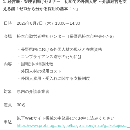
1. 経営層・管理者向けセミナー「初めての外国人材 ～介護経営を支
える鍵！ゼロから分かる採用の基本！～」
日時
2025年8月7日（木）13:00～14:30
会場
松本市勤労者福祉センター（長野県松本市中央4-7-6）
・長野県内における外国人材の現状と在留資格
・コンプライアンス遵守のためには
内容
・国籍別の特徴比較
・外国人材の採用コスト
・外国人雇用・受入れに関する支援制度
対象
県内の介護事業者
定員
30名
以下Webサイト掲載の申込書にてお申し込みください
申込
https://www.pref.nagano.lg.jp/kaigo-shien/jinzai/gaikokujinza