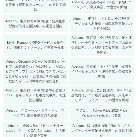
Adecco、東京都の令和7年度「女性ITエ
援事業（短期集中コース）」の運営を開
ンジニア育成事業」の運営を開始
始
Adecco、東京しごと財団の令和7年度
Adecco、東京都の令和7年度「短期集中
「デジタル人材確保・就職促進事業」の
型資格取得支援訓練」の運営を開始
運営を開始
Adecco、東京都「令和7年度大企業と連
LHH、PontoonのRPOサービスを統合
携した中小企業・スタートアップの成長
し、採用アウトソーシング事業を強化
促進に向けた人材交流支援事業」の運営
を開始
Adecco Groupのグローバル調査レポー
トで、経営層のわずか10%しか、AIによ
Adecco、東京都「令和7年度中小企業サ
るディスラプションに対応できていない
イバーセキュリティ啓発事業」の運営を
ことが明らかに ー経営層はAIの活用に意
開始
欲的だが、人財戦略の策定に遅れー
Adecco、東京都「令和7年度中小企業サ
Adecco、東京しごと財団の「令和7年度
イバーセキュリティ基本対策事業」の運
企業向けシニア雇用促進事業・東京キャ
営を開始
リア・トライアル65」の運営を開始
Adecco、グローバルトラストネットワ
アデコ、「Tokyo Pride 2025 Pride
ークスと業務提携契約を締結
Parade & Festival」に参加
Adecco、成城大学の「ビジョナリー
Adecco、岡山県津山市「津山リスキリ
Labo」で、「IKIGAI Compass」を活用
ングセンター事業推進業務」の運営を開
した講義を実施
始