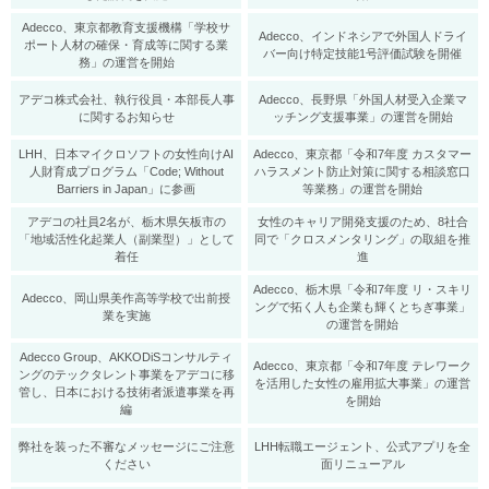
Adecco、東京都教育支援機構「学校サ
Adecco、インドネシアで外国人ドライ
ポート人材の確保・育成等に関する業
バー向け特定技能1号評価試験を開催
務」の運営を開始
アデコ株式会社、執行役員・本部長人事
Adecco、長野県「外国人材受入企業マ
に関するお知らせ
ッチング支援事業」の運営を開始
LHH、日本マイクロソフトの女性向けAI
Adecco、東京都「令和7年度 カスタマー
人財育成プログラム「Code; Without
ハラスメント防止対策に関する相談窓口
Barriers in Japan」に参画
等業務」の運営を開始
アデコの社員2名が、栃木県矢板市の
女性のキャリア開発支援のため、8社合
「地域活性化起業人（副業型）」として
同で「クロスメンタリング」の取組を推
着任
進
Adecco、栃木県「令和7年度 リ・スキリ
Adecco、岡山県美作高等学校で出前授
ングで拓く人も企業も輝くとちぎ事業」
業を実施
の運営を開始
Adecco Group、AKKODiSコンサルティ
Adecco、東京都「令和7年度 テレワーク
ングのテックタレント事業をアデコに移
を活用した女性の雇用拡大事業」の運営
管し、日本における技術者派遣事業を再
を開始
編
弊社を装った不審なメッセージにご注意
LHH転職エージェント、公式アプリを全
ください
面リニューアル