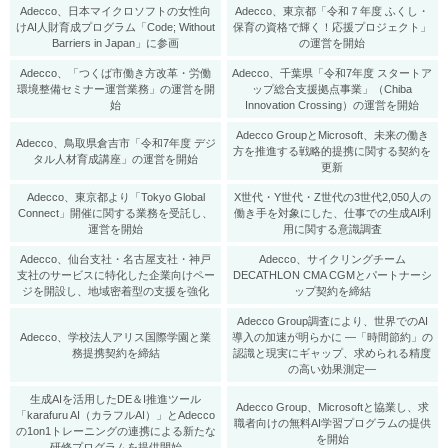
Adecco、日本マイクロソフトの女性向
Adecco、東京都「令和７年度 ふくし・
けAI人財育成プログラム「Code; Without
保育の資格で輝く！応援プロジェクト」
Barriers in Japan」に参画
の運営を開始
Adecco、「つくば市働き方改革・労働
Adecco、千葉県「令和7年度 スタートア
環境整備セミナー運営業務」の運営を開
ップ総合支援拠点事業」（Chiba
始
Innovation Crossing）の運営を開始
Adecco GroupとMicrosoft、未来の働き
Adecco、鳥取県倉吉市「令和7年度 デジ
方を推進する戦略的提携に関する契約を
タル人材育成講座」の運営を開始
更新
Adecco、東京都より「Tokyo Global
X世代・Y世代・Z世代の3世代2,050人の
Connect」開催に関する業務を受託し、
働き手を対象にした、仕事での生成AI利
運営を開始
用に関する意識調査
Adecco、仙台支社・名古屋支社・神戸
Adecco、サイクリングチーム
支社のサービスに特化した企業向けペー
DECATHLON CMA CGMとパートナーシ
ジを開設し、地域密着型の支援を強化
ップ契約を締結
Adecco Group調査により、世界でのAI
Adecco、学校法人アリス国際学園と業
導入の加速が明らかに ―「時間節約」の
務提携契約を締結
認識と現実にギャップ、求められる精度
の高い効果測定―
生成AIを活用したDE＆I推進ツール
Adecco Group、Microsoftと協業し、求
「karafuru AI（カラフルAI）」とAdecco
職者向けの無料AI学習プログラムの提供
の1on1トレーニングの連携による新たな
を開始
研修プログラムを提供開始