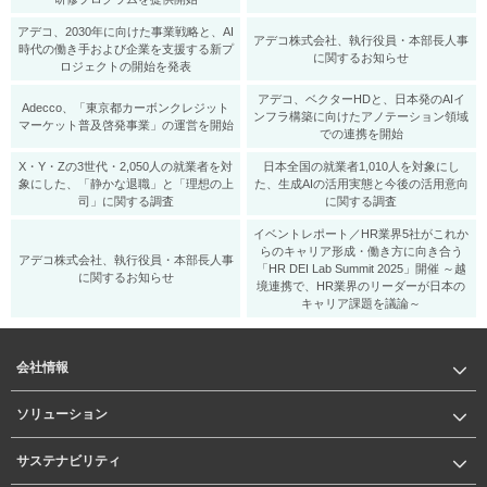
アデコ、2030年に向けた事業戦略と、AI
アデコ株式会社、執行役員・本部長人事
時代の働き手および企業を支援する新プ
に関するお知らせ
ロジェクトの開始を発表
アデコ、ベクターHDと、日本発のAIイ
Adecco、「東京都カーボンクレジット
ンフラ構築に向けたアノテーション領域
マーケット普及啓発事業」の運営を開始
での連携を開始
X・Y・Zの3世代・2,050人の就業者を対
日本全国の就業者1,010人を対象にし
象にした、「静かな退職」と「理想の上
た、生成AIの活用実態と今後の活用意向
司」に関する調査
に関する調査
イベントレポート／HR業界5社がこれか
らのキャリア形成・働き方に向き合う
アデコ株式会社、執行役員・本部長人事
「HR DEI Lab Summit 2025」開催 ～越
に関するお知らせ
境連携で、HR業界のリーダーが日本の
キャリア課題を議論～
会社情報
ソリューション
サステナビリティ