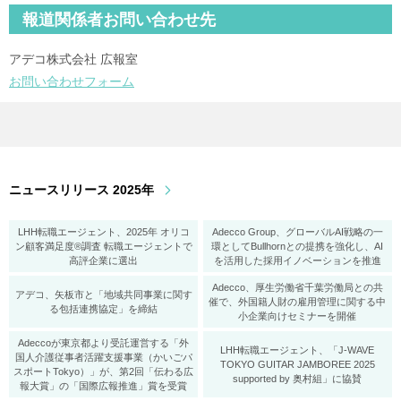
報道関係者お問い合わせ先
アデコ株式会社 広報室
お問い合わせフォーム
ニュースリリース 2025年
LHH転職エージェント、2025年 オリコ
Adecco Group、グローバルAI戦略の一
ン顧客満足度®調査 転職エージェントで
環としてBullhornとの提携を強化し、AI
高評企業に選出
を活用した採用イノベーションを推進
Adecco、厚生労働省千葉労働局との共
アデコ、矢板市と「地域共同事業に関す
催で、外国籍人財の雇用管理に関する中
る包括連携協定」を締結
小企業向けセミナーを開催
Adeccoが東京都より受託運営する「外
LHH転職エージェント、「J-WAVE
国人介護従事者活躍支援事業（かいごパ
TOKYO GUITAR JAMBOREE 2025
スポートTokyo）」が、第2回「伝わる広
supported by 奥村組」に協賛
報大賞」の「国際広報推進」賞を受賞