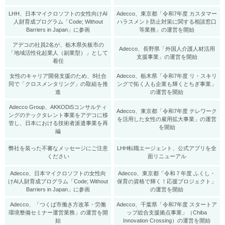
LHH、日本マイクロソフトの女性向けAI
Adecco、東京都「令和7年度 カスタマー
人財育成プログラム「Code; Without
ハラスメント防止対策に関する相談窓口
Barriers in Japan」に参画
等業務」の運営を開始
アデコの社員2名が、栃木県矢板市の
Adecco、長野県「外国人介護人材活用
「地域活性化起業人（副業型）」として
支援事業」の運営を開始
着任
女性のキャリア開発支援のため、8社合
Adecco、栃木県「令和7年度 リ・スキリ
同で「クロスメンタリング」の取組を推
ングで拓く人も企業も輝くとちぎ事業」
進
の運営を開始
Adecco Group、AKKODiSコンサルティ
Adecco、東京都「令和7年度 テレワーク
ングのテックタレント事業をアデコに移
を活用した女性の雇用拡大事業」の運営
管し、日本における技術者派遣事業を再
を開始
編
弊社を装った不審なメッセージにご注意
LHH転職エージェント、公式アプリを全
ください
面リニューアル
Adecco、日本マイクロソフトの女性向
Adecco、東京都「令和７年度 ふくし・
けAI人財育成プログラム「Code; Without
保育の資格で輝く！応援プロジェクト」
Barriers in Japan」に参画
の運営を開始
Adecco、「つくば市働き方改革・労働
Adecco、千葉県「令和7年度 スタートア
環境整備セミナー運営業務」の運営を開
ップ総合支援拠点事業」（Chiba
始
Innovation Crossing）の運営を開始