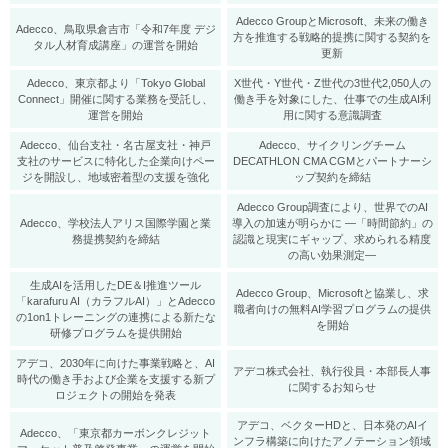
Adecco GroupとMicrosoft、未来の働き
Adecco、鳥取県倉吉市「令和7年度 デジ
方を推進する戦略的提携に関する契約を
タル人材育成講座」の運営を開始
更新
Adecco、東京都より「Tokyo Global
X世代・Y世代・Z世代の3世代2,050人の
Connect」開催に関する業務を受託し、
働き手を対象にした、仕事での生成AI利
運営を開始
用に関する意識調査
Adecco、仙台支社・名古屋支社・神戸
Adecco、サイクリングチーム
支社のサービスに特化した企業向けペー
DECATHLON CMA CGMとパートナーシ
ジを開設し、地域密着型の支援を強化
ップ契約を締結
Adecco Group調査により、世界でのAI
Adecco、学校法人アリス国際学園と業
導入の加速が明らかに ―「時間節約」の
務提携契約を締結
認識と現実にギャップ、求められる精度
の高い効果測定―
生成AIを活用したDE＆I推進ツール
Adecco Group、Microsoftと協業し、求
「karafuru AI（カラフルAI）」とAdecco
職者向けの無料AI学習プログラムの提供
の1on1トレーニングの連携による新たな
を開始
研修プログラムを提供開始
アデコ、2030年に向けた事業戦略と、AI
アデコ株式会社、執行役員・本部長人事
時代の働き手および企業を支援する新プ
に関するお知らせ
ロジェクトの開始を発表
アデコ、ベクターHDと、日本発のAIイ
Adecco、「東京都カーボンクレジット
ンフラ構築に向けたアノテーション領域