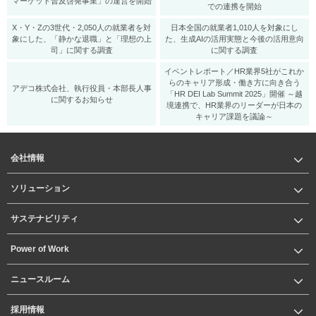
マーケット普及啓発事業」の運営を開始
での連携を開始
X・Y・Zの3世代・2,050人の就業者を対
日本全国の就業者1,010人を対象にし
象にした、「静かな退職」と「理想の上
た、生成AIの活用実態と今後の活用意向
司」に関する調査
に関する調査
イベントレポート／HR業界5社がこれか
らのキャリア形成・働き方に向き合う
アデコ株式会社、執行役員・本部長人事
「HR DEI Lab Summit 2025」開催 ～越
に関するお知らせ
境連携で、HR業界のリーダーが日本の
キャリア課題を議論～
会社情報
ソリューション
サステナビリティ
Power of Work
ニュースルーム
採用情報