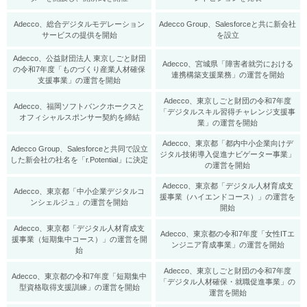
Adecco、総合デジタルモデレーション
Adecco Group、Salesforceと共に新会社
サービスの提供を開始
を設立
Adecco、公益財団法人 東京しごと財団
Adecco、宮城県「障害者就労における
の令和7年度「ものづくり産業人材確保
連携構築支援業務」の運営を開始
支援事業」の運営を開始
Adecco、東京しごと財団の令和7年度
Adecco、福岡ソフトバンクホークスと
「デジタルスキル習得チャレンジ支援事
オフィシャルスポンサー契約を締結
業」の運営を開始
Adecco、東京都「都内中小企業向けデ
Adecco Group、Salesforceと共同で設立
ジタル技術導入促進ナビゲーター事業」
した新会社の社名を「r.Potential」に決定
の運営を開始
Adecco、東京都「デジタル人材育成支
Adecco、東京都「中小企業デジタルコ
援事業（ハイエンドコース）」の運営を
ンシェルジュ」の運営を開始
開始
Adecco、東京都「デジタル人材育成支
Adecco、東京都の令和7年度「女性ITエ
援事業（短期集中コース）」の運営を開
ンジニア育成事業」の運営を開始
始
Adecco、東京しごと財団の令和7年度
Adecco、東京都の令和7年度「短期集中
「デジタル人材確保・就職促進事業」の
型資格取得支援訓練」の運営を開始
運営を開始