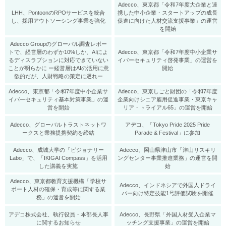
Adecco、東京都「令和7年度大企業と連
LHH、PontoonのRPOサービスを統合
携した中小企業・スタートアップの成長
し、採用アウトソーシング事業を強化
促進に向けた人材交流支援事業」の運営
を開始
Adecco Groupのグローバル調査レポー
トで、経営層のわずか10%しか、AIによ
Adecco、東京都「令和7年度中小企業サ
るディスラプションに対応できていない
イバーセキュリティ啓発事業」の運営を
ことが明らかに ー経営層はAIの活用に意
開始
欲的だが、人財戦略の策定に遅れー
Adecco、東京都「令和7年度中小企業サ
Adecco、東京しごと財団の「令和7年度
イバーセキュリティ基本対策事業」の運
企業向けシニア雇用促進事業・東京キャ
営を開始
リア・トライアル65」の運営を開始
Adecco、グローバルトラストネットワ
アデコ、「Tokyo Pride 2025 Pride
ークスと業務提携契約を締結
Parade & Festival」に参加
Adecco、成城大学の「ビジョナリー
Adecco、岡山県津山市「津山リスキリ
Labo」で、「IKIGAI Compass」を活用
ングセンター事業推進業務」の運営を開
した講義を実施
始
Adecco、東京都教育支援機構「学校サ
Adecco、インドネシアで外国人ドライ
ポート人材の確保・育成等に関する業
バー向け特定技能1号評価試験を開催
務」の運営を開始
アデコ株式会社、執行役員・本部長人事
Adecco、長野県「外国人材受入企業マ
に関するお知らせ
ッチング支援事業」の運営を開始