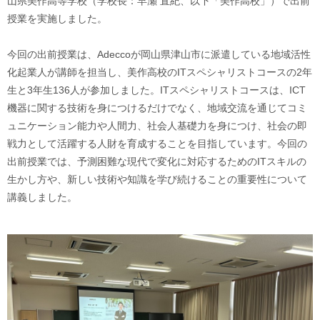
山県美作高等学校（学校長：早瀬 直紀、以下「美作高校」）で出前
授業を実施しました。
今回の出前授業は、Adeccoが岡山県津山市に派遣している地域活性
化起業人が講師を担当し、美作高校のITスペシャリストコースの2年
生と3年生136人が参加しました。ITスペシャリストコースは、ICT
機器に関する技術を身につけるだけでなく、地域交流を通じてコミ
ュニケーション能力や人間力、社会人基礎力を身につけ、社会の即
戦力として活躍する人財を育成することを目指しています。今回の
出前授業では、予測困難な現代で変化に対応するためのITスキルの
生かし方や、新しい技術や知識を学び続けることの重要性について
講義しました。