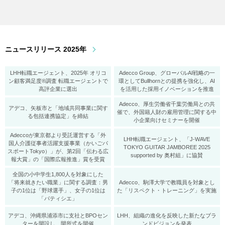
ニュースリリース 2025年
LHH転職エージェント、2025年 オリコ
Adecco Group、グローバルAI戦略の一
ン顧客満足度®調査 転職エージェントで
環としてBullhornとの提携を強化し、AI
高評企業に選出
を活用した採用イノベーションを推進
Adecco、厚生労働省千葉労働局との共
アデコ、矢板市と「地域共同事業に関す
催で、外国籍人財の雇用管理に関する中
る包括連携協定」を締結
小企業向けセミナーを開催
Adeccoが東京都より受託運営する「外
LHH転職エージェント、「J-WAVE
国人介護従事者活躍支援事業（かいごパ
TOKYO GUITAR JAMBOREE 2025
スポートTokyo）」が、第2回「伝わる広
supported by 奥村組」に協賛
報大賞」の「国際広報推進」賞を受賞
全国の小中学生1,800人を対象にした
「将来就きたい職業」に関する調査：男
Adecco、駒澤大学で教職員を対象とし
子の1位は「野球選手」、女子の1位は
た「リスペクト・トレーニング」を実施
「パティシエ」
アデコ、沖縄県浦添市に支社とBPOセン
LHH、組織の進化を反映した新たなブラ
ターを開設し、開所式を開催
ンドビジョンを発表