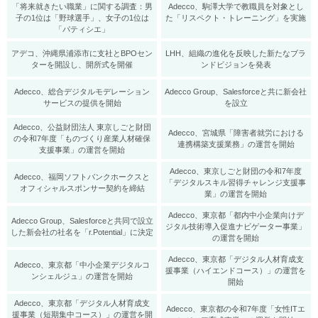
「将来就きたい職業」に関する調査：男
Adecco、駒澤大学で教職員を対象とし
子の1位は「野球選手」、女子の1位は
た「リスペクト・トレーニング」を実施
「パティシエ」
アデコ、沖縄県浦添市に支社とBPOセン
LHH、組織の進化を反映した新たなブラ
ターを開設し、開所式を開催
ンドビジョンを発表
Adecco、総合デジタルモデレーション
Adecco Group、Salesforceと共に新会社
サービスの提供を開始
を設立
Adecco、公益財団法人 東京しごと財団
Adecco、宮城県「障害者就労における
の令和7年度「ものづくり産業人材確保
連携構築支援業務」の運営を開始
支援事業」の運営を開始
Adecco、東京しごと財団の令和7年度
Adecco、福岡ソフトバンクホークスと
「デジタルスキル習得チャレンジ支援事
オフィシャルスポンサー契約を締結
業」の運営を開始
Adecco、東京都「都内中小企業向けデ
Adecco Group、Salesforceと共同で設立
ジタル技術導入促進ナビゲーター事業」
した新会社の社名を「r.Potential」に決定
の運営を開始
Adecco、東京都「デジタル人材育成支
Adecco、東京都「中小企業デジタルコ
援事業（ハイエンドコース）」の運営を
ンシェルジュ」の運営を開始
開始
Adecco、東京都「デジタル人材育成支
Adecco、東京都の令和7年度「女性ITエ
援事業（短期集中コース）」の運営を開