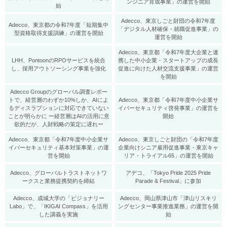
ンジニア育成事業」の運営を開始
始
Adecco、東京しごと財団の令和7年度
Adecco、東京都の令和7年度「短期集中
「デジタル人材確保・就職促進事業」の
型資格取得支援訓練」の運営を開始
運営を開始
Adecco、東京都「令和7年度大企業と連
LHH、PontoonのRPOサービスを統合
携した中小企業・スタートアップの成長
し、採用アウトソーシング事業を強化
促進に向けた人材交流支援事業」の運営
を開始
Adecco Groupのグローバル調査レポー
トで、経営層のわずか10%しか、AIによ
Adecco、東京都「令和7年度中小企業サ
るディスラプションに対応できていない
イバーセキュリティ啓発事業」の運営を
ことが明らかに ー経営層はAIの活用に意
開始
欲的だが、人財戦略の策定に遅れー
Adecco、東京都「令和7年度中小企業サ
Adecco、東京しごと財団の「令和7年度
イバーセキュリティ基本対策事業」の運
企業向けシニア雇用促進事業・東京キャ
営を開始
リア・トライアル65」の運営を開始
Adecco、グローバルトラストネットワ
アデコ、「Tokyo Pride 2025 Pride
ークスと業務提携契約を締結
Parade & Festival」に参加
Adecco、成城大学の「ビジョナリー
Adecco、岡山県津山市「津山リスキリ
Labo」で、「IKIGAI Compass」を活用
ングセンター事業推進業務」の運営を開
した講義を実施
始