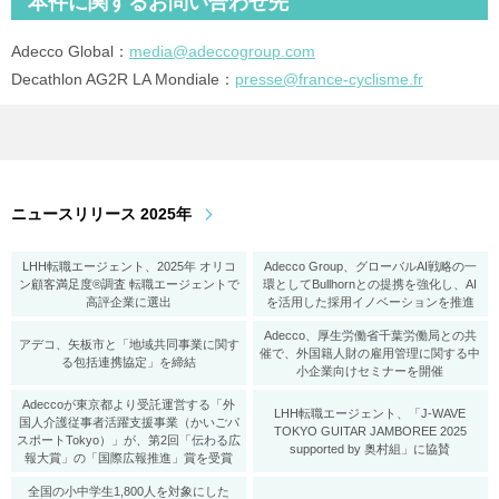
本件に関するお問い合わせ先
Adecco Global：
media@adeccogroup.com
Decathlon AG2R LA Mondiale：
presse@france-cyclisme.fr
ニュースリリース 2025年
LHH転職エージェント、2025年 オリコ
Adecco Group、グローバルAI戦略の一
ン顧客満足度®調査 転職エージェントで
環としてBullhornとの提携を強化し、AI
高評企業に選出
を活用した採用イノベーションを推進
Adecco、厚生労働省千葉労働局との共
アデコ、矢板市と「地域共同事業に関す
催で、外国籍人財の雇用管理に関する中
る包括連携協定」を締結
小企業向けセミナーを開催
Adeccoが東京都より受託運営する「外
LHH転職エージェント、「J-WAVE
国人介護従事者活躍支援事業（かいごパ
TOKYO GUITAR JAMBOREE 2025
スポートTokyo）」が、第2回「伝わる広
supported by 奥村組」に協賛
報大賞」の「国際広報推進」賞を受賞
全国の小中学生1,800人を対象にした