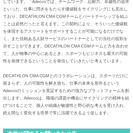
しています。「Adeccoでは、チームワーク、忍耐力、卓越性の追求
といった、仕事に閃きをもたらす価値観をサイクリングにも見出し
ており、DECATHLON CMA CGMチームとパートナーシップを結ぶ
ことは必然だったと言えます。この契約により、そういった価値観
を体現するアスリートをサポートすることが可能になるだけでな
く、また信頼ある人財サービスのパートナーとしての当社の役割を
示すことができます。DECATHLON CMA CGMチームと力を合わせ
て、人が物事の中心にあるとき、スポーツもビジネスも最大の可能
性を発揮できるということを発信していきたいと考えています」
DECATHLON CMA CGMとのコラボレーションは、スポーツだけに
留まらず、人の可能性を解き放ち、仕事の未来を形作るという
Adeccoのミッションを実証するための強力なプラットフォームを創
出します。Adeccoは、職場の課題や機会にサイクリングの精神を結
びつけることで、個人や組織が敏捷性と野心的な考えを受け入れ、
絶え間なく変化する世界で常に活躍できるよう促します。