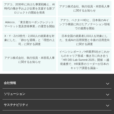
アデコ、2030年に向けた事業戦略と、AI
アデコ株式会社、執行役員・本部長人事
時代の働き手および企業を支援する新プ
に関するお知らせ
ロジェクトの開始を発表
アデコ、ベクターHDと、日本発のAIイ
Adecco、「東京都カーボンクレジット
ンフラ構築に向けたアノテーション領域
マーケット普及啓発事業」の運営を開始
での連携を開始
X・Y・Zの3世代・2,050人の就業者を対
日本全国の就業者1,010人を対象にし
象にした、「静かな退職」と「理想の上
た、生成AIの活用実態と今後の活用意向
司」に関する調査
に関する調査
イベントレポート／HR業界5社がこれか
らのキャリア形成・働き方に向き合う
アデコ株式会社、執行役員・本部長人事
「HR DEI Lab Summit 2025」開催 ～越
に関するお知らせ
境連携で、HR業界のリーダーが日本の
キャリア課題を議論～
会社情報
ソリューション
サステナビリティ