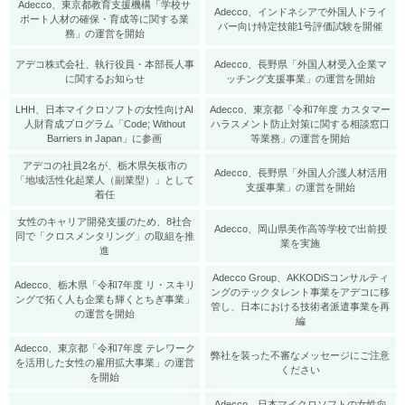
Adecco、東京都教育支援機構「学校サ
Adecco、インドネシアで外国人ドライ
ポート人材の確保・育成等に関する業
バー向け特定技能1号評価試験を開催
務」の運営を開始
アデコ株式会社、執行役員・本部長人事
Adecco、長野県「外国人材受入企業マ
に関するお知らせ
ッチング支援事業」の運営を開始
LHH、日本マイクロソフトの女性向けAI
Adecco、東京都「令和7年度 カスタマー
人財育成プログラム「Code; Without
ハラスメント防止対策に関する相談窓口
Barriers in Japan」に参画
等業務」の運営を開始
アデコの社員2名が、栃木県矢板市の
Adecco、長野県「外国人介護人材活用
「地域活性化起業人（副業型）」として
支援事業」の運営を開始
着任
女性のキャリア開発支援のため、8社合
Adecco、岡山県美作高等学校で出前授
同で「クロスメンタリング」の取組を推
業を実施
進
Adecco Group、AKKODiSコンサルティ
Adecco、栃木県「令和7年度 リ・スキリ
ングのテックタレント事業をアデコに移
ングで拓く人も企業も輝くとちぎ事業」
管し、日本における技術者派遣事業を再
の運営を開始
編
Adecco、東京都「令和7年度 テレワーク
弊社を装った不審なメッセージにご注意
を活用した女性の雇用拡大事業」の運営
ください
を開始
Adecco、日本マイクロソフトの女性向