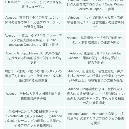
LHH転職エージェント、公式アプリを全
けAI人財育成プログラム「Code; Without
面リニューアル
Barriers in Japan」に参画
Adecco、東京都「令和７年度 ふくし・
Adecco、「つくば市働き方改革・労働
保育の資格で輝く！応援プロジェクト」
環境整備セミナー運営業務」の運営を開
の運営を開始
始
Adecco、千葉県「令和7年度 スタートア
Adecco、鳥取県倉吉市「令和7年度 デジ
ップ総合支援拠点事業」（Chiba
タル人材育成講座」の運営を開始
Innovation Crossing）の運営を開始
Adecco GroupとMicrosoft、未来の働き
Adecco、東京都より「Tokyo Global
方を推進する戦略的提携に関する契約を
Connect」開催に関する業務を受託し、
更新
運営を開始
X世代・Y世代・Z世代の3世代2,050人の
Adecco、仙台支社・名古屋支社・神戸
働き手を対象にした、仕事での生成AI利
支社のサービスに特化した企業向けペー
用に関する意識調査
ジを開設し、地域密着型の支援を強化
Adecco Group調査により、世界でのAI
Adecco、学校法人アリス国際学園と業
導入の加速が明らかに ―「時間節約」の
務提携契約を締結
認識と現実にギャップ、求められる精度
の高い効果測定―
生成AIを活用したDE＆I推進ツール
Adecco Group、Microsoftと協業し、求
「karafuru AI（カラフルAI）」とAdecco
職者向けの無料AI学習プログラムの提供
の1on1トレーニングの連携による新たな
を開始
研修プログラムを提供開始