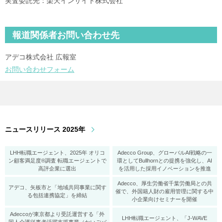
実査委託先：楽天インサイト株式会社
報道関係者お問い合わせ先
アデコ株式会社 広報室
お問い合わせフォーム
ニュースリリース 2025年
LHH転職エージェント、2025年 オリコ
Adecco Group、グローバルAI戦略の一
ン顧客満足度®調査 転職エージェントで
環としてBullhornとの提携を強化し、AI
高評企業に選出
を活用した採用イノベーションを推進
Adecco、厚生労働省千葉労働局との共
アデコ、矢板市と「地域共同事業に関す
催で、外国籍人財の雇用管理に関する中
る包括連携協定」を締結
小企業向けセミナーを開催
Adeccoが東京都より受託運営する「外
LHH転職エージェント、「J-WAVE