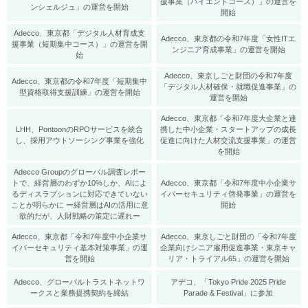
援事業（ハイエンドコース）」の運営を
ンシェルジュ」の運営を開始
開始
Adecco、東京都「デジタル人材育成支
Adecco、東京都の令和7年度「女性ITエ
援事業（短期集中コース）」の運営を開
ンジニア育成事業」の運営を開始
始
Adecco、東京しごと財団の令和7年度
Adecco、東京都の令和7年度「短期集中
「デジタル人材確保・就職促進事業」の
型資格取得支援訓練」の運営を開始
運営を開始
Adecco、東京都「令和7年度大企業と連
LHH、PontoonのRPOサービスを統合
携した中小企業・スタートアップの成長
し、採用アウトソーシング事業を強化
促進に向けた人材交流支援事業」の運営
を開始
Adecco Groupのグローバル調査レポー
トで、経営層のわずか10%しか、AIによ
Adecco、東京都「令和7年度中小企業サ
るディスラプションに対応できていない
イバーセキュリティ啓発事業」の運営を
ことが明らかに ー経営層はAIの活用に意
開始
欲的だが、人財戦略の策定に遅れー
Adecco、東京都「令和7年度中小企業サ
Adecco、東京しごと財団の「令和7年度
イバーセキュリティ基本対策事業」の運
企業向けシニア雇用促進事業・東京キャ
営を開始
リア・トライアル65」の運営を開始
Adecco、グローバルトラストネットワ
アデコ、「Tokyo Pride 2025 Pride
ークスと業務提携契約を締結
Parade & Festival」に参加