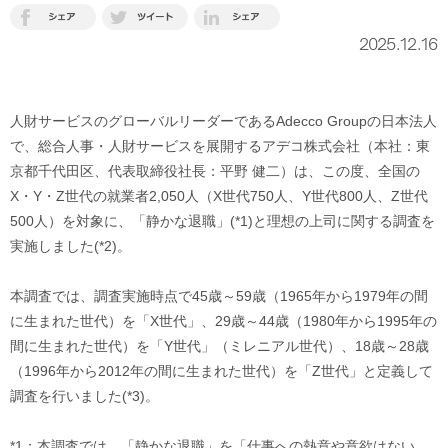
2025.12.16
人財サービスのグローバルリーダーであるAdecco Groupの日本法人
で、総合人事・人財サービスを展開するアデコ株式会社（本社：東
京都千代田区、代表取締役社長：平野 健二）は、この度、全国の
X・Y・Z世代の就業者2,050人（X世代750人、Y世代800人、Z世代
500人）を対象に、「静かな退職」(*1)と理想の上司に関する調査を
実施しました(*2)。
本調査では、調査実施時点で45歳～59歳（1965年から1979年の間
に生まれた世代）を「X世代」、29歳～44歳（1980年から1995年の
間に生まれた世代）を「Y世代」（ミレニアル世代）、18歳～28歳
（1996年から2012年の間に生まれた世代）を「Z世代」と定義して
調査を行いました(*3)。
*1：本調査では、「静かな退職」を「仕事への熱意や意欲はない