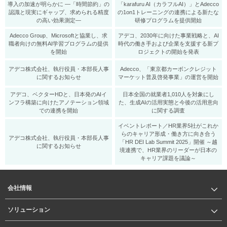
導入の加速が明らかに ―「時間節約」の
「karafuru AI（カラフルAI）」とAdecco
認識と現実にギャップ、求められる精度
の1on1トレーニングの連携による新たな
の高い効果測定―
研修プログラムを提供開始
Adecco Group、Microsoftと協業し、求
アデコ、2030年に向けた事業戦略と、AI
職者向けの無料AI学習プログラムの提供
時代の働き手および企業を支援する新プ
を開始
ロジェクトの開始を発表
アデコ株式会社、執行役員・本部長人事
Adecco、「東京都カーボンクレジット
に関するお知らせ
マーケット普及啓発事業」の運営を開始
アデコ、ベクターHDと、日本発のAIイ
日本全国の就業者1,010人を対象にし
ンフラ構築に向けたアノテーション領域
た、生成AIの活用実態と今後の活用意向
での連携を開始
に関する調査
イベントレポート／HR業界5社がこれか
らのキャリア形成・働き方に向き合う
アデコ株式会社、執行役員・本部長人事
「HR DEI Lab Summit 2025」開催 ～越
に関するお知らせ
境連携で、HR業界のリーダーが日本の
キャリア課題を議論～
会社情報
ソリューション