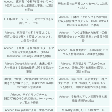
Adecco、東京都「令和7年度 テレワーク
弊社を装った不審なメッセージにご注意
を活用した女性の雇用拡大事業」の運営
ください
を開始
Adecco、日本マイクロソフトの女性向
LHH転職エージェント、公式アプリを全
けAI人財育成プログラム「Code; Without
面リニューアル
Barriers in Japan」に参画
Adecco、東京都「令和７年度 ふくし・
Adecco、「つくば市働き方改革・労働
保育の資格で輝く！応援プロジェクト」
環境整備セミナー運営業務」の運営を開
の運営を開始
始
Adecco、千葉県「令和7年度 スタートア
Adecco、鳥取県倉吉市「令和7年度 デジ
ップ総合支援拠点事業」（Chiba
タル人材育成講座」の運営を開始
Innovation Crossing）の運営を開始
Adecco GroupとMicrosoft、未来の働き
Adecco、東京都より「Tokyo Global
方を推進する戦略的提携に関する契約を
Connect」開催に関する業務を受託し、
更新
運営を開始
X世代・Y世代・Z世代の3世代2,050人の
Adecco、仙台支社・名古屋支社・神戸
働き手を対象にした、仕事での生成AI利
支社のサービスに特化した企業向けペー
用に関する意識調査
ジを開設し、地域密着型の支援を強化
Adecco、サイクリングチーム
Adecco、学校法人アリス国際学園と業
DECATHLON CMA CGMとパートナーシ
務提携契約を締結
ップ契約を締結
Adecco Group調査により、世界でのAI
生成AIを活用したDE＆I推進ツール