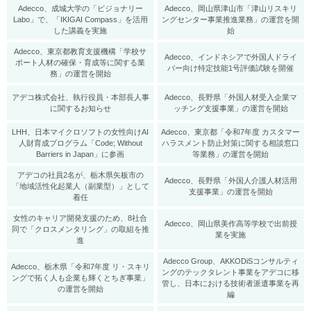
Adecco、成城大学の「ビジョナリー
Adecco、岡山県津山市「津山リスキリ
Labo」で、「IKIGAI Compass」を活用
ングセンター事業推進業務」の運営を開
した講義を実施
始
Adecco、東京都教育支援機構「学校サ
Adecco、インドネシアで外国人ドライ
ポート人材の確保・育成等に関する業
バー向け特定技能1号評価試験を開催
務」の運営を開始
アデコ株式会社、執行役員・本部長人事
Adecco、長野県「外国人材受入企業マ
に関するお知らせ
ッチング支援事業」の運営を開始
LHH、日本マイクロソフトの女性向けAI
Adecco、東京都「令和7年度 カスタマー
人財育成プログラム「Code; Without
ハラスメント防止対策に関する相談窓口
Barriers in Japan」に参画
等業務」の運営を開始
アデコの社員2名が、栃木県矢板市の
Adecco、長野県「外国人介護人材活用
「地域活性化起業人（副業型）」として
支援事業」の運営を開始
着任
女性のキャリア開発支援のため、8社合
Adecco、岡山県美作高等学校で出前授
同で「クロスメンタリング」の取組を推
業を実施
進
Adecco Group、AKKODiSコンサルティ
Adecco、栃木県「令和7年度 リ・スキリ
ングのテックタレント事業をアデコに移
ングで拓く人も企業も輝くとちぎ事業」
管し、日本における技術者派遣事業を再
の運営を開始
編