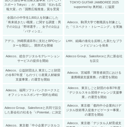
国人介護従事者活躍支援事業（かいごパ
TOKYO GUITAR JAMBOREE 2025
スポートTokyo）」が、第2回「伝わる広
supported by 奥村組」に協賛
報大賞」の「国際広報推進」賞を受賞
全国の小中学生1,800人を対象にした
「将来就きたい職業」に関する調査：男
Adecco、駒澤大学で教職員を対象とし
子の1位は「野球選手」、女子の1位は
た「リスペクト・トレーニング」を実施
「パティシエ」
アデコ、沖縄県浦添市に支社とBPOセン
LHH、組織の進化を反映した新たなブラ
ターを開設し、開所式を開催
ンドビジョンを発表
Adecco、総合デジタルモデレーション
Adecco Group、Salesforceと共に新会社
サービスの提供を開始
を設立
Adecco、公益財団法人 東京しごと財団
Adecco、宮城県「障害者就労における
の令和7年度「ものづくり産業人材確保
連携構築支援業務」の運営を開始
支援事業」の運営を開始
Adecco、東京しごと財団の令和7年度
Adecco、福岡ソフトバンクホークスと
「デジタルスキル習得チャレンジ支援事
オフィシャルスポンサー契約を締結
業」の運営を開始
Adecco、東京都「都内中小企業向けデ
Adecco Group、Salesforceと共同で設立
ジタル技術導入促進ナビゲーター事業」
した新会社の社名を「r.Potential」に決定
の運営を開始
Adecco、東京都「デジタル人材育成支
Adecco、東京都「中小企業デジタルコ