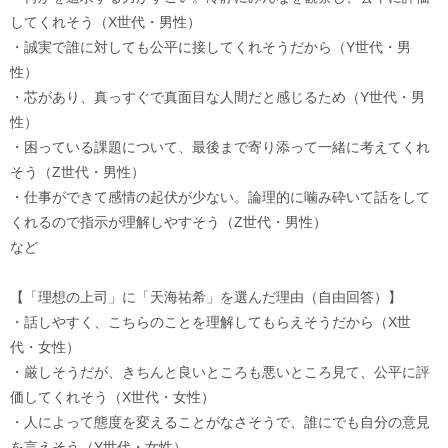
してくれそう（X世代・男性）
・誠実で誰に対しても公平に接してくれそうだから（Y世代・男
性）
・芯があり、真っすぐで真面目な人間だと感じるため（Y世代・男
性）
・困っている課題について、最後まで寄り添って一緒に考えてくれ
そう（Z世代・男性）
・仕事ができて感情の起伏が少ない。論理的に噛み砕いて話をして
くれるので指示が理解しやすそう（Z世代・男性）
など
【「理想の上司」に「天海祐希」を選んだ理由（自由回答）】
・話しやすく、こちらのことを理解してもらえそうだから（X世
代・女性）
・厳しそうだが、きちんと良いところも悪いところ見て、公平に評
価してくれそう（X世代・女性）
・人によって態度を変えることがなさそうで、誰にでも自分の意見
を言えそう（Y世代・女性）