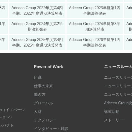
第3四
Adecco Group 2022年度第4四
Adecco Group 2023年度第1四
Ad
半期、2022年度通期決算発表
半期決算発表
第1半
Adecco Group 2024年度第2半
Adecco Group 2024年度第3半
Ad
期決算発表
期決算発表
第3半
Adecco Group 2025年度第4四
Adecco Group 2026年度第1四
Ad
半期、2025年度通期決算発表
半期決算発表
Power of Work
ニュースルー
組織
ニュースリリース
仕事の未来
ニュースリリース
働き方
ニュースリリース
グローバル
Adecco Grou
dation（イノベーシ
人財
講演活動
ション）
テクノロジー
ストーリー
ンパクト
インタビュー・対談