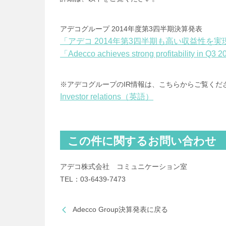
アデコグループ 2014年度第3四半期決算発表
「アデコ 2014年第3四半期も高い収益性を実
「Adecco achieves strong profitabili
※アデコグループのIR情報は、こちらからご覧くだ
Investor relations（英語）
この件に関するお問い合わせ
アデコ株式会社 コミュニケーション室
TEL：03-6439-7473
Adecco Group決算発表に戻る