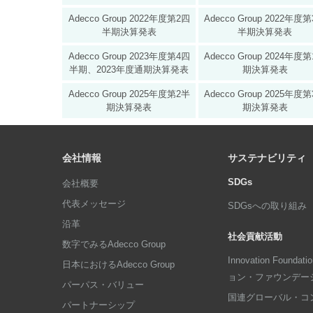
Adecco Group 2022年度第2四
Adecco Group 2022年度
半期決算発表
半期決算発表
Adecco Group 2023年度第4四
Adecco Group 2024年度
半期、2023年度通期決算発表
期決算発表
Adecco Group 2025年度第2半
Adecco Group 2025年度
期決算発表
期決算発表
会社情報
サステナビリティ
SDGs
会社概要
代表メッセージ
SDGsへの取り組み
沿革
社会貢献活動
数字でみるAdecco Group
Innovation Foun
日本におけるAdecco Group
ョン・ファウンデー
パーパス・バリュー
国連グローバル・コ
パートナーシップ