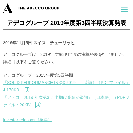
アデコグループ 2019年度第3四半期決算発表
2019年11月5日 スイス・チューリッヒ
アデコグループは、2019年度第3四半期の決算発表を行いました。
詳細は以下をご覧ください。
アデコグループ 2019年度第3四半期
「SOLID PERFORMANCE IN Q3 2019」（英語）（PDFファイル：
4,170KB）
「アデコ 2019 年度第3 四半期は業績が堅調」（日本語）（PDFフ
ァイル：26KB）
Investor relations（英語）