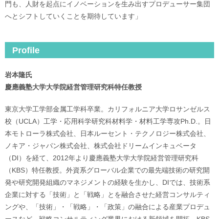
門も、人財を起点にイノベーションを生み出すプロデューサー集団
へとシフトしていくことを期待しています」
Profile
岩本隆氏
慶應義塾大学大学院経営管理研究科特任教授
東京大学工学部金属工学科卒業。カリフォルニア大学ロサンゼルス
校（UCLA）工学・応用科学研究科材料学・材料工学専攻Ph.D.。日
本モトローラ株式会社、日本ルーセント・テクノロジー株式会社、
ノキア・ジャパン株式会社、株式会社ドリームインキュベータ
（DI）を経て、2012年より慶應義塾大学大学院経営管理研究科
（KBS）特任教授。外資系グローバル企業での最先端技術の研究開
発や研究開発組織のマネジメントの経験を生かし、DIでは、技術系
企業に対する「技術」と「戦略」とを融合させた経営コンサルティ
ングや、「技術」・「戦略」・「政策」の融合による産業プロデュ