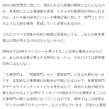
自社の経営理念に則して、求められる人財像の根幹とはどんなもの
か。具体的にどんな価値観や資質、スキルや行動原則が求められる
のか。また今後の経営ビジョンや事業計画に則して、部門ごとでど
のような人財を獲得・育成していく必要があるのか。
どれだけデータ収集や分析の精度が高度化しても、これらの基本要
素は人間が考えなければならないからだ。
現時点ではHRテクノロジーを導入すること自体が重視されがちだ
が、あらゆる企業が導入する時代になったら、それだけでは競争優
位性にはならない。
「人事部門は、『間接部門』から『開発部門』に生まれ変わるべき
です。定型的な人事業務の自動化が可能になるなかで、各事業部門
やデータサイエンティストたちを巻き込んで、自社の人財の能力を
最も生かせるようなHRテクノロジーの独自モデルを開発することが
人事部門の新たな役割になっていくはずです。海外ではこの役割を
『デジタルHRプロデューサー』などと呼んでいます。日本の人事部