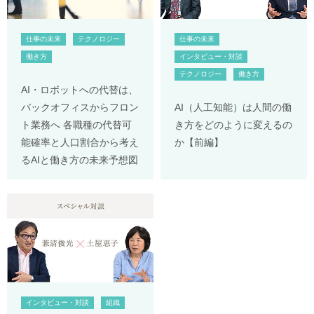
仕事の未来
テクノロジー
仕事の未来
働き方
インタビュー・対談
テクノロジー
働き方
AI・ロボットへの代替は、
バックオフィスからフロン
AI（人工知能）は人間の働
ト業務へ 各職種の代替可
き方をどのように変えるの
能確率と人口割合から考え
か【前編】
るAIと働き方の未来予想図
インタビュー・対談
組織