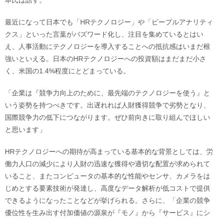
本氏は話す。
最近になって日本でも「HRテクノロジー」や「ピープルアナリティ
クス」といった言葉がバズワード化し、注目を集めているとはい
え、人事活動にテクノロジーを導入することへの抵抗感はいまだ根
強いといえる。日本のHRテクノロジーへの投資額はまだまだ小さ
く、米国の1.4%程度にとどまっている。
「企業は『競争力向上のために、最先端のテクノロジーを使う』と
いう姿勢を持つべきです。出遅れれば人財獲得競争で劣勢となり、
国際競争力の低下につながります。ぜひ前向きに取り組んでほしい
と思います」
HRテクノロジーへの期待が高まっている基本的な背景としては、労
働力人口の減少により人財の迅速な獲得や適切な配置が求められて
いること、またコンピュータの基本的な性能やセンサ、カメラをは
じめとする要素技術が発達し、高度なデータ解析が低コストで提供
できるようになったことなどが挙げられる。さらに、「企業の競争
優位性を生み出す付加価値の源泉が『モノ』から『サービス』にシ