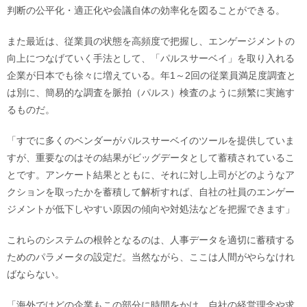
判断の公平化・適正化や会議自体の効率化を図ることができる。
また最近は、従業員の状態を高頻度で把握し、エンゲージメントの
向上につなげていく手法として、「パルスサーベイ」を取り入れる
企業が日本でも徐々に増えている。年1～2回の従業員満足度調査と
は別に、簡易的な調査を脈拍（パルス）検査のように頻繁に実施す
るものだ。
「すでに多くのベンダーがパルスサーベイのツールを提供していま
すが、重要なのはその結果がビッグデータとして蓄積されているこ
とです。アンケート結果とともに、それに対し上司がどのようなア
クションを取ったかを蓄積して解析すれば、自社の社員のエンゲー
ジメントが低下しやすい原因の傾向や対処法などを把握できます」
これらのシステムの根幹となるのは、人事データを適切に蓄積する
ためのパラメータの設定だ。当然ながら、ここは人間がやらなけれ
ばならない。
「海外ではどの企業もこの部分に時間をかけ、自社の経営理念や求