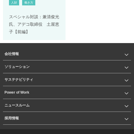
人財
働き方
スペシャル対談：兼清俊光
氏、アデコ取締役 土屋恵
子【前編】
会社情報
ソリューション
サステナビリティ
Power of Work
ニュースルーム
採用情報