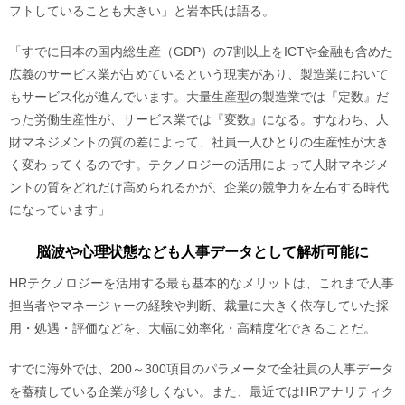
フトしていることも大きい」と岩本氏は語る。
「すでに日本の国内総生産（GDP）の7割以上をICTや金融も含めた
広義のサービス業が占めているという現実があり、製造業において
もサービス化が進んでいます。大量生産型の製造業では『定数』だ
った労働生産性が、サービス業では『変数』になる。すなわち、人
財マネジメントの質の差によって、社員一人ひとりの生産性が大き
く変わってくるのです。テクノロジーの活用によって人財マネジメ
ントの質をどれだけ高められるかが、企業の競争力を左右する時代
になっています」
脳波や心理状態なども人事データとして解析可能に
HRテクノロジーを活用する最も基本的なメリットは、これまで人事
担当者やマネージャーの経験や判断、裁量に大きく依存していた採
用・処遇・評価などを、大幅に効率化・高精度化できることだ。
すでに海外では、200～300項目のパラメータで全社員の人事データ
を蓄積している企業が珍しくない。また、最近ではHRアナリティク