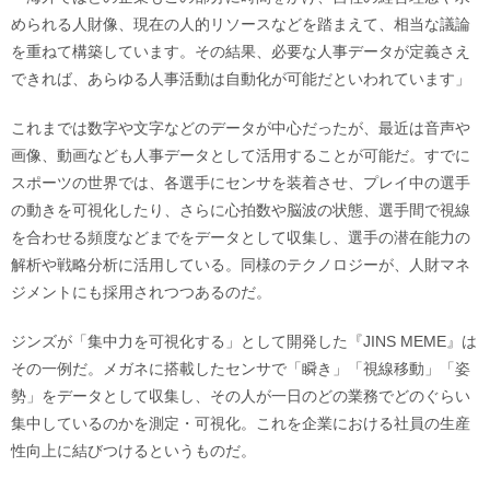
められる人財像、現在の人的リソースなどを踏まえて、相当な議論
を重ねて構築しています。その結果、必要な人事データが定義さえ
できれば、あらゆる人事活動は自動化が可能だといわれています」
これまでは数字や文字などのデータが中心だったが、最近は音声や
画像、動画なども人事データとして活用することが可能だ。すでに
スポーツの世界では、各選手にセンサを装着させ、プレイ中の選手
の動きを可視化したり、さらに心拍数や脳波の状態、選手間で視線
を合わせる頻度などまでをデータとして収集し、選手の潜在能力の
解析や戦略分析に活用している。同様のテクノロジーが、人財マネ
ジメントにも採用されつつあるのだ。
ジンズが「集中力を可視化する」として開発した『JINS MEME』は
その一例だ。メガネに搭載したセンサで「瞬き」「視線移動」「姿
勢」をデータとして収集し、その人が一日のどの業務でどのぐらい
集中しているのかを測定・可視化。これを企業における社員の生産
性向上に結びつけるというものだ。