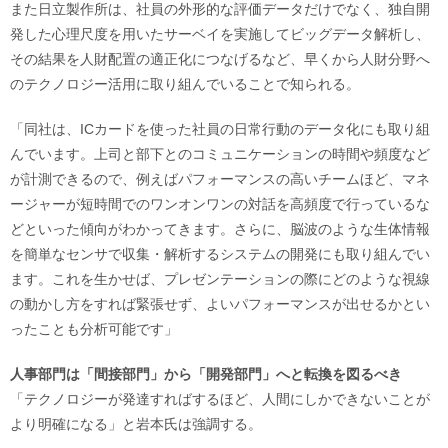
また日立製作所は、社員の外形的な評価データだけでなく、独自開
発した心理尺度を用いたサーベイを実施してビッグデータ解析し、
その結果を人財配置の適正化につなげるなど、早くから人財分野へ
のテクノロジー活用に取り組んでいることで知られる。
「同社は、ICカードを使った社員の日常行動のデータ化にも取り組
んでいます。上司と部下とのコミュニケーションの時間や頻度など
が計測できるので、例えばパフォーマンスの高いチームほど、マネ
ージャーが短時間でのワンオンワンの対話を高頻度で行っているな
どといった傾向がわかってきます。さらに、脳波のような生体情報
を簡単なセンサで収集・解析するシステムの開発にも取り組んでい
ます。これを生かせば、プレゼンテーションの際にどのような視線
の動かし方をすれば緊張せず、よいパフォーマンスが出せるかとい
ったことも分析可能です」
人事部門は「間接部門」から「開発部門」へと転換を図るべき
「テクノロジーが発達すればするほど、人間にしかできないことが
より明確になる」と岩本氏は強調する。