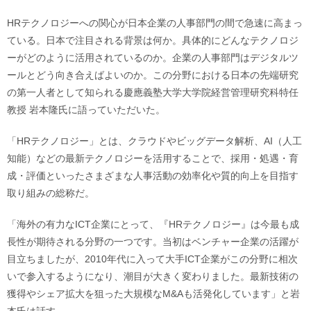
HRテクノロジーへの関心が日本企業の人事部門の間で急速に高まっ
ている。日本で注目される背景は何か。具体的にどんなテクノロジ
ーがどのように活用されているのか。企業の人事部門はデジタルツ
ールとどう向き合えばよいのか。この分野における日本の先端研究
の第一人者として知られる慶應義塾大学大学院経営管理研究科特任
教授 岩本隆氏に語っていただいた。
「HRテクノロジー」とは、クラウドやビッグデータ解析、AI（人工
知能）などの最新テクノロジーを活用することで、採用・処遇・育
成・評価といったさまざまな人事活動の効率化や質的向上を目指す
取り組みの総称だ。
「海外の有力なICT企業にとって、『HRテクノロジー』は今最も成
長性が期待される分野の一つです。当初はベンチャー企業の活躍が
目立ちましたが、2010年代に入って大手ICT企業がこの分野に相次
いで参入するようになり、潮目が大きく変わりました。最新技術の
獲得やシェア拡大を狙った大規模なM&Aも活発化しています」と岩