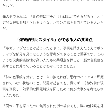
たちだ。
先の例であれば、「別の時に声をかければ話ができるだろう」と肯
定的な解釈を加えられるような、バランス感覚を備えている人たち
だ。
「楽観的説明スタイル」ができる人の共通点
「ネガティブなことが起こったときに、事実を踏まえたうえでポジ
ティブな部分を見出せるような思考ができることは重要です。この
ような現実的楽観性が高い人たちの共通点を探ると、脳の色眼鏡を
外すことに秀でていることがわかってきました」
「脳の色眼鏡を外す」とは、言い換えれば、思考のバイアスに邪魔
されていない状態のこと。問題が起きても、慌てず、冷静沈着に現
実を直視し、効果的な問題解決を図るために何が大事かを考えられ
る人たちだ。
「同僚に手を振ったのに無視された例の場合でも、脳の色眼鏡を外