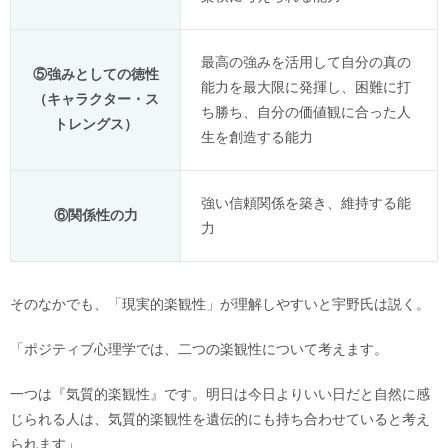
最高の強みを活用して自分の真の
⑤強みとしての徳性
能力を最大限に発揮し、困難に打
（キャラクター・ス
ち勝ち、自分の価値観に合った人
トレングス）
生を創造する能力
強い信頼関係を築き、維持する能
⑥関係性の力
力
そのなかでも、「現実的楽観性」が理解しやすいと宇野氏は説く。
「ポジティブ心理学では、二つの楽観性について考えます。
一つは『気質的楽観性』です。明日は今日よりいい日だと自然に感
じられる人は、気質的楽観性を遺伝的にも持ち合わせていると考え
られます」