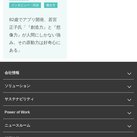
インタビュー・対談
働き方
82歳でアプリ開発、若宮
正子氏「『創造力』と『想
像力』が人間にしかない強
み。その原動力は好奇心に
ある」
会社情報
ソリューション
サステナビリティ
Power of Work
ニュースルーム