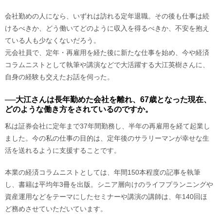
会社勤めの人になら、いずれは訪れる定年退職。その後も仕事は続
けるべきか、どう働いてどのように収入を得るべきか、不安を抱え
ている人も少なくないだろう。
元会社員で、定年・再雇用を経た後に新たな仕事を始め、今や経済
コラムニストとして執筆や講演などで大活躍する大江英樹さんに、
自身の経験も交えたお話を伺った。
──大江さんは長年勤めた会社を離れ、67歳となった現在、
どのような働き方をされているのですか。
私は証券会社に定年まで37年間勤務し、半年の再雇用を経て起業し
ました。今の私の仕事の目的は、定年後のサラリーマンが幸せな生
活を送れるように支援することです。
本業の経済コラムニストとしては、年間150本程度の記事を執筆
し、書籍は平均年3冊を出版。シニア層向けのライフプランニングや
資産運用などをテーマにしたセミナーや講演の講師は、年140回ほ
ど務めさせていただいています。