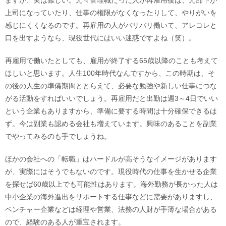
ますが、実は難しい。元々管理職だった人が再雇用後は、元部下が
上司になっていたり、仕事の権限がなくなったりして、やりがいを
感じにくくなるのです。再雇用の人がバリバリ働いて、アレコレと
口を出すようなら、現役世代にはいい迷惑ですよね（笑）。
再雇用で働いたとしても、雇用が終了する65歳以降のことも考えて
ほしいと思います。人生100年時代なんですから、この時期は、そ
の後の人生の準備期間ととらえて、必要な勉強や新しい仕事につな
がる活動をすればいいでしょう。再雇用だと出勤は週3～4日でいい
という企業もありますから、準備に要する時間は十分確保できるは
ず。今は副業も認める会社も増えています。興味のあることを副業
でやってみるのも手でしょうね。
ほかの会社への「転職」はハードルが高そうなイメージがあります
が、実際にはそうでもないのです。現役時代の仕事を生かせる企業
を探せば60歳以上でも可能性はあります。海外勤務が長かった人は
中小企業の海外進出をサポートする仕事などに需要がありますし、
ベンチャー企業などは経理や営業、法務の人財が手薄な場合がある
ので、経験のある人が重宝されます。