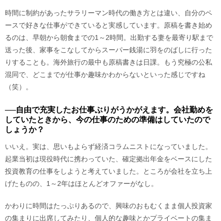
時間に制約があったサラリーマン時代の働き方とは違い、自分のペ
ースで好きな仕事ができていると実感しています。原稿を書き始め
るのは、早朝から朝食までの1～2時間。出勤する妻を最寄り駅まで
送った後、家事をこなしてからスーパー銭湯に羽をのばしに行った
りすることも。海外旅行の最中も原稿書きは日課。もう究極の公私
混同で、どこまでが仕事か趣味かわからないといった感じですね
（笑）。
──自由で充実したお仕事ぶりがうかがえます。会社勤めを
していたときから、今の仕事のための準備はしていたので
しょうか？
いいえ。実は、思いもよらず経済コラムニストになっていました。
起業当初は現役時代に携わっていた、確定拠出年金をベースにした
投資教育の仕事をしようと考えていました。ところが会社を立ち上
げたものの、1～2年はほとんどオファーがなし。
かわりに時間はたっぷりあるので、興味のおもむくまま個人投資家
の集まりに出席してみたり、個人的な趣味とかプライベートの集ま