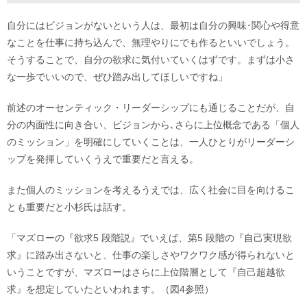
自分にはビジョンがないという人は、最初は自分の興味･関心や得意
なことを仕事に持ち込んで、無理やりにでも作るといいでしょう。
そうすることで、自分の欲求に気付いていくはずです。まずは小さ
な一歩でいいので、ぜひ踏み出してほしいですね」
前述のオーセンティック・リーダーシップにも通じることだが、自
分の内面性に向き合い、ビジョンから､さらに上位概念である「個人
のミッション」を明確にしていくことは、一人ひとりがリーダーシ
ップを発揮していくうえで重要だと言える。
また個人のミッションを考えるうえでは、広く社会に目を向けるこ
とも重要だと小杉氏は話す。
「マズローの『欲求5 段階説』でいえば、第5 段階の『自己実現欲
求』に踏み出さないと、仕事の楽しさやワクワク感が得られないと
いうことですが、マズローはさらに上位階層として『自己超越欲
求』を想定していたといわれます。（図4参照）