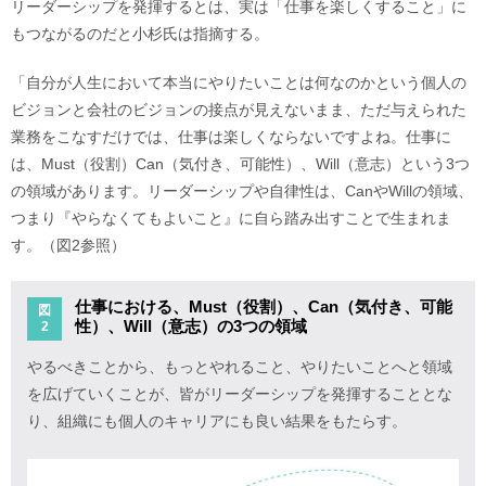
リーダーシップを発揮するとは、実は「仕事を楽しくすること」に
もつながるのだと小杉氏は指摘する。
「自分が人生において本当にやりたいことは何なのかという個人の
ビジョンと会社のビジョンの接点が見えないまま、ただ与えられた
業務をこなすだけでは、仕事は楽しくならないですよね。仕事に
は、Must（役割）Can（気付き、可能性）、Will（意志）という3つ
の領域があります。リーダーシップや自律性は、CanやWillの領域、
つまり『やらなくてもよいこと』に自ら踏み出すことで生まれま
す。（図2参照）
仕事における、Must（役割）、Can（気付き、可能
図
性）、Will（意志）の3つの領域
2
やるべきことから、もっとやれること、やりたいことへと領域
を広げていくことが、皆がリーダーシップを発揮することとな
り、組織にも個人のキャリアにも良い結果をもたらす。