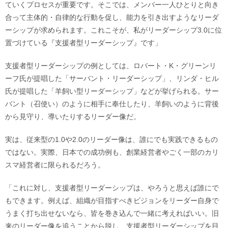
ていくプロセスが重要です。そこでは、メンバー一人ひとりと向き
合って主体的・自律的な行動を促し、能力を引き出すようなリーダ
ーシップが求められます。これこそが、私がリーダーシップ3.0に位
置づけている『支援者型リーダーシップ』です」
支援者型リーダーシップの例としては、ロバート・K・グリーンリ
ーフ氏が提唱した「サーバント・リーダーシップ」、リンダ・ヒル
氏が提唱した「羊飼い型リーダーシップ」などが挙げられる。サー
バント（召使い）のように相手に奉仕したり、羊飼いのように背後
から見守り、導いたりするリーダー像だ。
実は、従来型の1.0や2.0のリーダー像は、誰にでも実践できるもの
ではない。実際、日本での成功例も、創業経営者やごく一部のカリ
スマ経営者に限られるだろう。
「これに対し、支援者型リーダーシップは、やろうと思えば誰にで
もできます。例えば、組織が目指すべきビジョンをリーダー自身で
うまく打ち出せないなら、皆を巻き込んで一緒に考えればいい。旧
来のリーダー像を追うことから脱し、支援者型リーダーシップを目