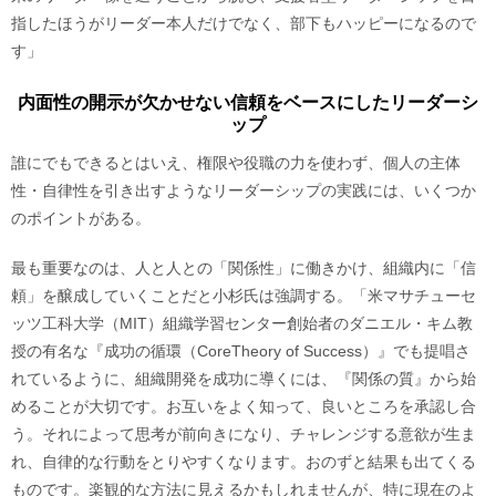
指したほうがリーダー本人だけでなく、部下もハッピーになるので
す」
内面性の開示が欠かせない信頼をベースにしたリーダーシ
ップ
誰にでもできるとはいえ、権限や役職の力を使わず、個人の主体
性・自律性を引き出すようなリーダーシップの実践には、いくつか
のポイントがある。
最も重要なのは、人と人との「関係性」に働きかけ、組織内に「信
頼」を醸成していくことだと小杉氏は強調する。「米マサチューセ
ッツ工科大学（MIT）組織学習センター創始者のダニエル・キム教
授の有名な『成功の循環（CoreTheory of Success）』でも提唱さ
れているように、組織開発を成功に導くには、『関係の質』から始
めることが大切です。お互いをよく知って、良いところを承認し合
う。それによって思考が前向きになり、チャレンジする意欲が生ま
れ、自律的な行動をとりやすくなります。おのずと結果も出てくる
ものです。楽観的な方法に見えるかもしれませんが、特に現在のよ