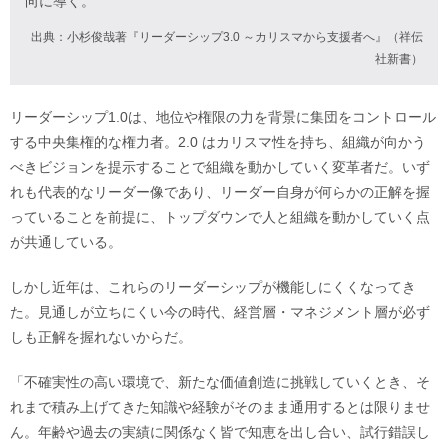
向に導く。
出典：小杉俊哉著『リーダーシップ3.0 ～カリスマから支援者へ』（祥伝
社新書）
リーダーシップ1.0は、地位や権限の力を背景に集団をコントロール
する中央集権的な権力者。2.0 はカリスマ性を持ち、組織が向かう
べきビジョンを提示することで組織を動かしていく変革者だ。いず
れも代表的なリーダー像であり、リーダー自身が何らかの正解を握
っていることを前提に、トップダウンで人と組織を動かしていく点
が共通している。
しかし近年は、これらのリーダーシップが機能しにくくなってき
た。見通しが立ちにくい今の時代、経営層・マネジメント層が必ず
しも正解を握れないからだ。
「不確実性の高い環境で、新たな価値創造に挑戦していくとき、そ
れまで積み上げてきた知識や経験がそのまま通用するとは限りませ
ん。年齢や過去の実績に関係なく皆で知恵を出し合い、試行錯誤し