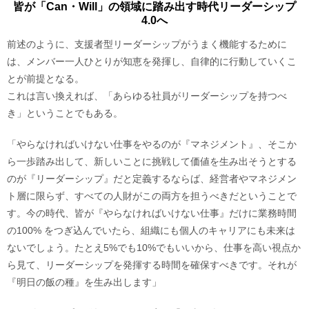
皆が「Can・Will」の領域に踏み出す時代リーダーシップ
4.0へ
前述のように、支援者型リーダーシップがうまく機能するために
は、メンバー一人ひとりが知恵を発揮し、自律的に行動していくこ
とが前提となる。
これは言い換えれば、「あらゆる社員がリーダーシップを持つべ
き」ということでもある。
「やらなければいけない仕事をやるのが『マネジメント』、そこか
ら一歩踏み出して、新しいことに挑戦して価値を生み出そうとする
のが『リーダーシップ』だと定義するならば、経営者やマネジメン
ト層に限らず、すべての人財がこの両方を担うべきだということで
す。今の時代、皆が『やらなければいけない仕事』だけに業務時間
の100% をつぎ込んでいたら、組織にも個人のキャリアにも未来は
ないでしょう。たとえ5%でも10%でもいいから、仕事を高い視点か
ら見て、リーダーシップを発揮する時間を確保すべきです。それが
『明日の飯の種』を生み出します」