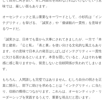
して自分に向き合い、常に内面性を高めなければいけないという意
味では、厳しい面もあります」
オーセンティックと並ぶ重要なキーワードとして、小杉氏は「イン
テグリティ」を挙げる。「誠実さ」や「価値観の一貫性」を意味す
るワードだ。
「誠実さは、日本でも昔から大事にされてきましたが、一方で『本
音と建前』『公と私』『表と裏』を使い分ける文化的な風土もあり
ます。その意味で日本人の発言はしばしばインテグリティ＝一貫性
に欠ける面があるといえます。本音を隠していると、人はそれを敏
感に感じ取りますから、留意しないと信頼関係が失われてしまいま
す。
もちろん、人間誰しも完璧ではありません。むしろ自分の弱さを正
直に開示し、部下に助けを求めることは『インテグリティ』に当た
り、信頼の獲得につながります。これらは、オーセンティック・リ
ーダーシップを実践するうえで、重要な視点だと思います」