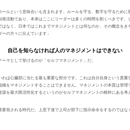
ロールという意味合いも含まれます。ルールを守る、数字を守るために
創発活動であり、本来はここにリーダーは多くの時間を割くべきです。
ではなく、日本ではこれまでマネジメントとは何なのか、その概念をき
ダーの方々に伝えています」
自己を知らなければ人のマネジメントはできない
テーマとして挙げるのが「セルフマネジメント」だ。
いわば心臓部に当たる最も重要な部分です。これは自分自身という貴重
組織をマネジメントすることはできません。マネジメントの本質は管理
資源を最大限活性化するというのがセルフマネジメントの根幹にある考
重要視される時代だ。上意下達で上司が部下に指示命令をするのではな