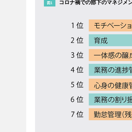
コロナ禍での部下のマネジメ
図1