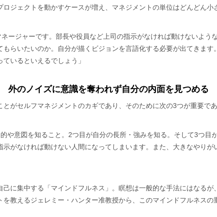
プロジェクトを動かすケースが増え、マネジメントの単位はどんどん小
じマネージャーです。部長や役員など上司の指示がなければ動けないよう
てもらいたいのか。自分が描くビジョンを言語化する必要が出てきます
っているといえるでしょう」
外のノイズに意識を奪われず自分の内面を見つめる
ことがセルフマネジメントのカギであり、そのために次の3つが重要で
目的や意図を知ること。2つ目が自分の長所・強みを知る。そして3つ目
指示がなければ動けない人間になってしまいます。また、大きなやりが
自己に集中する「マインドフルネス」。瞑想は一般的な手法にはなるが
トを教えるジェレミー・ハンター准教授から、このマインドフルネスの