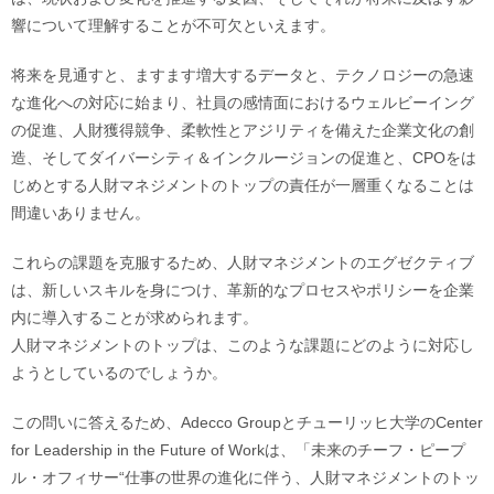
響について理解することが不可⽋といえます。
将来を⾒通すと、ますます増⼤するデータと、テクノロジーの急速
な進化への対応に始まり、社員の感情⾯におけるウェルビーイング
の促進、⼈財獲得競争、柔軟性とアジリティを備えた企業⽂化の創
造、そしてダイバーシティ＆インクルージョンの促進と、CPOをは
じめとする⼈財マネジメントのトップの責任が⼀層重くなることは
間違いありません。
これらの課題を克服するため、⼈財マネジメントのエグゼクティブ
は、新しいスキルを⾝につけ、⾰新的なプロセスやポリシーを企業
内に導⼊することが求められます。
⼈財マネジメントのトップは、このような課題にどのように対応し
ようとしているのでしょうか。
この問いに答えるため、Adecco Groupとチューリッヒ⼤学のCenter
for Leadership in the Future of Workは、「未来のチーフ・ピープ
ル・オフィサー“仕事の世界の進化に伴う、人財マネジメントのトッ