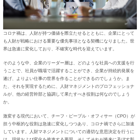
コロナ禍は、⼈財が持つ価値を際⽴たせるとともに、企業にとって
も⼈財が戦略における重要な優先事項となる契機になりました。世
界は急速に変化しており、不確実な時代を迎えています。
そのような中、企業のリーダー層は、どのような社員への⽀援を行
うことで、社員が職場で活躍することができ、企業が持続的発展を
遂げ、よりよい仕事の世界を作ることができるのでしょうか。ま
た、それを実現するために、⼈財マネジメントのプロフェッショナ
ルが、他の経営幹部と協調して果たすべき役割は何なのでしょう
か。
激変する現代において、チーフ・ピープル・オフィサー（CPO）が
担う中枢的な役割は急速に変化しつつあり、コロナ禍でさらに加速
しています。⼈財マネジメントについての適切な意思決定を⾏うに
は、現状および変化を推進する要因、そしてそれが将来に及ぼす影