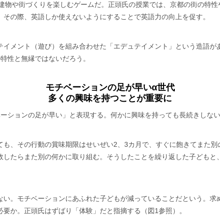
って建物や街づくりを楽しむゲームだ。正頭氏の授業では、京都の街の特性や歴
、その際、英語しか使えないようにすることで英語力の向上を促す。
テイメント（遊び）を組み合わせた「エデュテイメント」という造語が
の特性と無縁ではないだろう。
モチベーションの足が早いα世代
多くの興味を持つことが重要に
ベーションの足が早い」と表現する。何かに興味を持っても長続きしな
ても、その行動の賞味期限はせいぜい2、3カ月で、すぐに飽きてまた別
敗したらまた別の何かに取り組む。そうしたことを繰り返した子どもと
ない。モチベーションにあふれた子どもが減っていることだという。求
必要か。正頭氏はずばり「体験」だと指摘する（図1参照）。