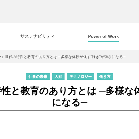
サステナビリティ
Power of Work
ァ）世代の特性と教育のあり方とは ─多様な体験が促す“好き”が強さになる─
仕事の未来
人財
テクノロジー
働き方
性と教育のあり方とは ─多様な
になる─